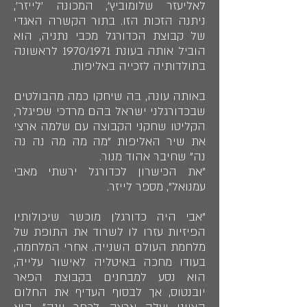
לאליעזר שלומוביץ', המכונה 'לייזר',
ניתנה הזכות הזו. בתור הקשרה האגדי
של קבוצת הכדורגל מכבי נתניה, הוא
הוביל אותה בעונת 1970/1971 לראשונה
בתולדותיה לזכייה באליפות.
באותה עונה, בה שיחקו כמה מהבולטים
שבכדורגלני ישראל בהם מרדכי שפיגלר,
הקליטו שחקני הקבוצה עם שלמה ארצי
את שיר האליפות "מה מה מה נה נה
נה" שחיבר אהוד מנור.
"את הכישרון לכדורגל ירשתי מאבי
עמנואל", מספר לייזר.
"אבי היה כדורגלן מוכשר שיכולותיו
הפיזיות עזרו לו לשרוד את התופת של
מלחמת העולם השנייה. אחרי המלחמה,
בעודו מחכה באיטליה לאישור עלייה,
הוא נסע למבחנים בקבוצת הפאר
יובנטוס, אך לבסוף העדיף את החלום