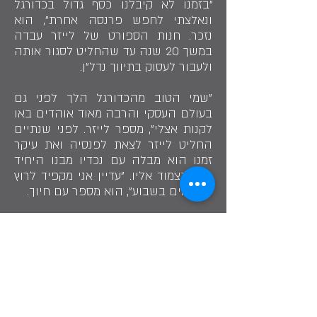
"בזמנו לא קיבלנו כסף גדול בכדורגל
ונאלצתי לחפש פרנסה אחרת", הוא
נזכר. חנות הספורט של לייזר עבדה
במשך 20 שנה עד שהחליט לסגור אותה
ולעבור לעסוק בתיווך נדל"ן.
"שמי הטוב מהכדורגל הלך לפני גם
בעולם העסקי והרבה מאוד אוהדים באו
לקנות אצלי", מספר לייזר. לפני שנתיים
החליט לייזר לצאת לפנסיה ואת עיקר
זמנו הוא מבלה עם נכדיו מבנו היחיד
שגר בצמוד אליו. "עדיין אני מקפיד לרוץ
3 פעמים בשבוע", הוא מספר עם חיוך.
"לייזר היה הקשר האגדי של קבוצת הכדורגל
מכבי נתניה"