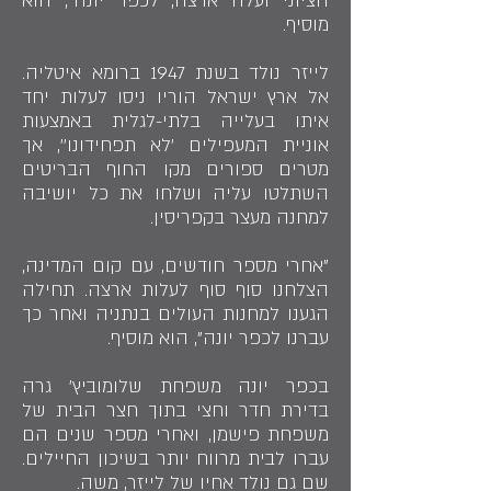
הציוני ועלה ארצה, לכפר יונה", הוא
מוסיף.
לייזר נולד בשנת 1947 ברומא איטליה.
אל ארץ ישראל הוריו ניסו לעלות יחד
איתו בעלייה בלתי-לגלית באמצעות
אוניית המעפילים 'לא תפחידונו'', אך
מטרים ספורים מקו החוף הבריטים
השתלטו עליה ושלחו את כל יושיבה
למחנה מעצר בקפריסין.
"אחרי מספר חודשים, עם קום המדינה,
הצלחנו סוף סוף לעלות ארצה. תחילה
הגענו למחנות העולים בנתניה ואחר כך
עברנו לכפר יונה", הוא מוסיף.
בכפר יונה משפחת שלומוביץ' גרה
בדירת חדר וחצי בתוך חצר הבית של
משפחת פישמן, ואחרי מספר שנים הם
עברו לבית מרווח יותר בשיכון החיילים.
שם גם נולד אחיו של לייזר, משה.