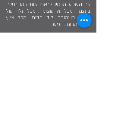
את השפע. מרגש לראות אותה מתרגשת
בעצמה מכל עץ שצומח, מכל עלה של
אירוס בשמורה ליד הבית ומכל ציוץ
ציפור מרומם נפש.
שתף בסיפור
״טעם החיים הוא נתינה למען אחרים״
רות גוטשל