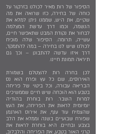
הסיפור של רות מאיר לכולנו בזרקור על
כוחה של בחירה, כזו שרואה את מה
שקיים, את היש, שממנו ניתן למלא את
הנשמה, וכמו דרך עדשת המצלמה
לבחור את נקודת המבט שתאפשר חיים,
עשייה, תרומה. הסיפור שלה מוכיח
לכולנו שיש לנו בחירה – במה להתמקד,
דרך איזו עדשה להתבונן – וכך גם
תיראה תמונת חיינו.
לכן בחרה רות להצטלם בשמורת
האירוסים, שם כל עץ ופרח הוא נס
הבריאה עבורה, וכל ביטוי של פריחה
בטבע הוא הוכחה שיש חיים שממשיכים
למרות השבר. רות בוחרת בהודיה
יומיומית לראות את הפריחה, את העץ
שהצמיח עוד ענף, את אירוס הארגמן
שפורח שבועיים בשנה וממלא את הלב
בצבע ובחיים. היא בוחרת לראות את
קרני האור בטבע, את הפריחה והלבלוב,