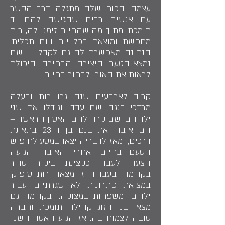
עצמה. הכוח שלה מתגלה דרך הקשר
עם אנשים רבים שהגישה להם יד
תומכת. מתוך מה שהחיים זימנו לה, רות
מחפשת ומוצאת בכל יום ויום תכלית.
הנתינה מאפשרת לה גם לקבל – ושם
נמצא הטעם, היצירה, הבחירה והיכולת
לראות את האור ולבחור בחיים.
קרוב לארבעים שנה גרו רות ובעלה
מרדכי בנגב, שם עבדו וגידלו את שני
ילדיהם. שם קרה להם האסון הראשון –
הם איבדו את בנם בן ה־23 בתאונת
דרכים, ומאז לדבריה יצאו במסע לחיפוש
הטעם בחיים. אחרי האובדן הגיעה
הצעה לעבוד כקצינת ביקור סדיר
בקדימה. בעבודה זו מצאה רות סיפוק,
במציאת פתרונות לא שגרתיים עבור
ילדים ומשפחות במצוקה. ובקדימה גם
מצאו בני הזוג קהילה תומכת וחברה
טובה לצמוח בה. אז הגיע האסון השני.