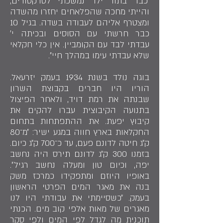
״כבר בתור ילד נמשכתי לטרקטורים,
והייתי מחכה שהפלאחים יחזרו מהשדה
ומצטרף אליהם לעבודה בשדה. בגיל 10
כבר חרשתי עם הסוסים ובכיתה י׳
עבדתי לבד עם הקומביין. אין כלי חקלאי
שלא עבדתי עימו במהלך חיי״.
בוגה נולד בשנת 1934 בעמק יזרעאל.
הוריו היו חברים בקבוצת השרון
שבנתה את רמת דויד, ולאחר הפיצול
בתנועה הקיבוצית עברו להקים את
קיבוץ יפעת. את ההתפתחות בתחום
החקלאות בארץ חווה במגע ישיר: ״מ־80
ק״ג חיטה לדונם פעם, עד כ־700 ק״ג כיום.
בזמנו 300 ק״ג לדונם תירס היה נחשב
יפה, וכיום טון ומעלה נחשב רגיל״.
באופיו היוזם ומתפקידו כמרכז משק
בנה את מאגר המים הפרטי הראשון
בעמק. ״כשסיימתי את עבודתי היו לנו
מאגרים של מאות אלפי קוב מים. הכנתי
תוכנית מה לגדל לפי המים ולפי סקר