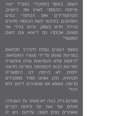
השוק. בנוסף בתפקידי כמנכ״ל ייצור
ופיתוח הכנסתי לארץ את היענים,
הקרוקודילים ואת הקלמרי במים
המתוקים. בקיבוץ יפעת הכנסתי מלונים
כגידול חדש בעמק, וכיום בגילי אני
משווק אבוקדו גם לייצוא וגם לשוק
המקומי״.
במשך השנים נשלח להדריך חקלאות
במדינות שונות על־ידי משרד החקלאות.
״היזמות שלנו והגמישות שלנו איפשרה
למדינות רבות להתפתח. כמדינה חדשה
יחסית, לא הייתה לנו היסטוריה
חקלאית, ולכן אנחנו תמיד מסתכלים
קדימה, משמע אנו ממשיכים ליזום ללא
הרף״.
ממרום גילו, בוגה לא מוותר על העבודה,
וחולם עוד ועוד על פיתוח דברים
שאחרים טרם חשבו עליהם. ויש לו