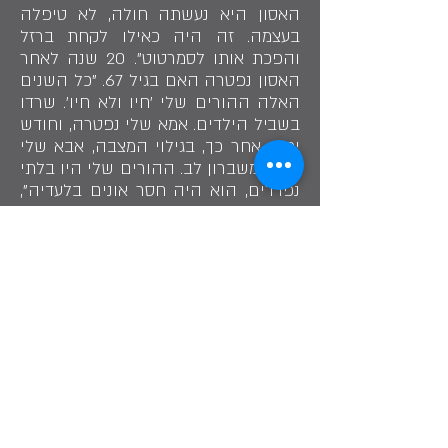
האסון היא נעשתה חולה, לא טיפלה
בעצמה. זה היה כאילו לקחת ברזל
והפכת אותו לסמרטוט". 20 שנה לאחר
האסון נפטרה האם בגיל 67. "כל השנים
האלה ההורים שלי 'חיו ולא חיו'. שרדו
בשביל הילדים. אמא שלי נפטרה, וחודש
ימים אחר כך, בגילוי המצבה, אבא שלי
נפטר משברון לב. ההורים שלי היו בלתי
נפרדים, הוא היה חסר אונים בלעדיה",
היא נזכרת בכאב. האובדן מצית בה
געגועים לילדות היפה שהייתה לה. "אם
לא היה קורה המקרה, אני בטוחה
שהחיים שלי היו נראים אחרת", היא
מספרת בדמעות, "אומרים שעם השנים
מתכהה הכאב אבל זה ממש לא נכון".
כיום דבורה בפנסיה אחרי שנים רבות
בהן עבדה בבית חולים. היא מתנדבת
ובגן על שם רחל. "אני בניתי עבורה פינת
הנצחה. הילדים בגן חושבים שאני זו
שמצולמת בתמונה של רחל שתלויה שם,