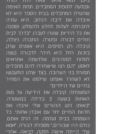
ב-15 למאי 1974 יצאה רחל לטיול
ונקלעה לתופת המחבלים. תחת האימה
שהטילו המחבלים בבית הספר היא לא
איבדה את ליבה הרחב. היא עזרה
לחברתה לעלות לחלון ולהמלט, וספגה
את כל היריות שנורו לעברן. "בדרך לבית
חולים דבורה נפטרה. החברה ניצלה,
קיבלה רק רסיסים. היא אומרת שרק
בזכות רחל היא חיה". לדבורה קשה
לסלוח למנהיגים שלדעתה אחראים
לאסון. "הם רצו שישחררו להם מחבלים
תמורת בני הערובה. בצד שלנו התעקשו
לא לשחרר ואנחנו שילמנו את המחיר
בחיים של הילדים".
המשפחה קיבלה את הידיעה על מות
האחות בשעה 2 בלילה במשטרה.
"באותו רגע ההורים שלי איבדו את
חדוות החיים יחד עם אובדן אחותי. כל
השמחה בבית נעלמה. זה הרס אותם.
כולם היו שבורים," מספרת דבורה. "אמא
שלי הייתה אישה חזקה, לביאה. אחרי