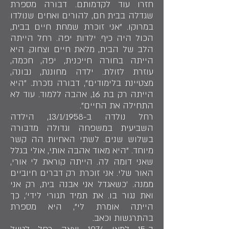
חזרו עוד לקדמותם. דבורה מספרת
שגדלה בבית חם, להורים ואחים שנולדו
במרוקו. "אני זוכרת שמחת חיים בבית,
הכול היה כיף. ילדות יפה. רחל הייתה
הלב של הבית, מלאת חיים וצחוק. היא
הייתה בחורה חייכנית, יפה, חכמה,
עוזרת לזולת. ילדה מחוננת, נבונה,
מצטיינת בלימודים", דבורה נזכרת. "היא
הייתה רק בת 16, אהבה ללמוד. עוד לא
התחילה את החיים".
רחל נולדה ב-13/1/1958, הילדה
השביעית במשפחה וגדולה מדבורה
בשלוש שנים. לשתי האחיות הה קשר
מיוחד. "היא מאוד אהבה אותי, אולי בגלל
שאני דומה לה. הייתה קוראת לי אורי,
האור שלי. אני זוכרת רק דברים חיוביים
ממנה. 'כשאגדל אני אבנה בית, רק אני
ואת נגור בו. את תמיד תגורי לידי', כך
הייתה אומרת לי", היא מספרת
בהתרגשות וכאב.