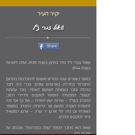
יקיר העיר
שאול צברי ז"ל
Share
שאול צברי ז״ל נולד בתימן בשנת 1939, ועלה לישראל
בשנת 1944.
במשך כעשרים שנה הקדיש מעצמו להתנדבות בתחום
החברתי בחדרה, בארגונים שונים. צברי היה חבר
הנהלה וגזבר בעמותה לשיקום האסיר; גזבר עמותת
"קשת", המפעילה הוסטל לנזקקים ולדיירי רחוב;
התנדב בשי"ל – שירות יעוץ לאזרח – ועל כך אף זכה
לתעודת הוקרה מטעם שר הרווחה; התנדב במשמר
האזרחי וכן היה יו״ר ארגון יד שרה – ארגון המשאיל
ציוד לנזקקים ולנכים.
שאול הוא מחבר הספר "עולה במדרגות", שנכתב על
אודות חייו.