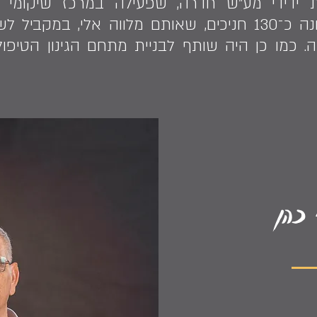
ת ידידי מע"ש חדרה, שפעילה במרכז שיקומי 
התפתחותית. המרכז מונה כ־130 חניכים, שאותם מלווה אל
. כמו כן היה שותף לבניית מתחם הגינון הטיפ
 כהן