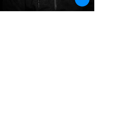
היצירה
של
סיימון ירון