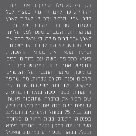
רק בגיל 20 גילה סיימון כי אמו הייתה
יהודייה. עד ליום זה גדל כנוצרי לכל
דבר. אחיו הגדול עזר לו לעלות לארץ
בעזרת הסוכנות היהודית של ג'נבה
מתוקף חוק השבות. מעט לפני עלייתו
לארץ עבר ברית מילה. בישראל החל את
חייו מחדש, לא היו לו בית או משפחה
וסיימון מתאר את שנותיו הראשונות
בארץ כתקופה קשה עם נדודים רבים
בחיפוש אחר מקום שירגיש כמו בית.
בהמשך, סיימון התגבר על הקשיים
הרבים ופנה לקורס טבחות, מה שהפך
למקצוע שלו יותר משישים שנים. את
התמחותו כטבח עשה במלון דן בחיפה,
שם הכיר את ברברה שתהפוך לאשתו
עד עצם היום הזה. את בר המצווה שלו,
חגג בגיל 75 בכותל המערבי בירושלים.
בפנסיה התנדב בבית החולים סורוקה
מעל 11 שנה במכון גסטרו, התנדב בצבא
ובכלל בבאר שבע ידוע כמתנדב ומאכיל