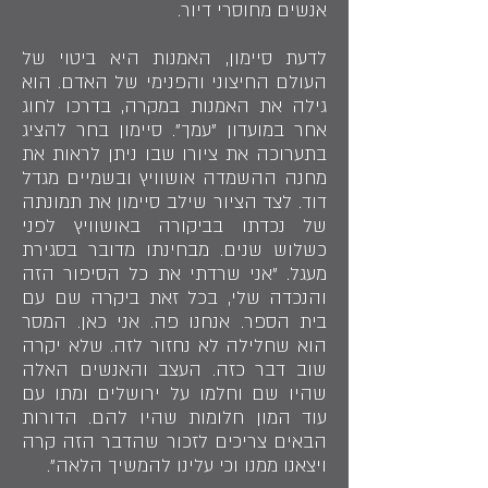
אנשים מחוסרי דיור.
לדעת סיימון, האמנות היא ביטוי של
העולם החיצוני והפנימי של האדם. הוא
גילה את האמנות במקרה, בדרכו לחוג
אחר במועדון "עמך". סיימון בחר להציג
בתערוכה את ציורו שבו ניתן לראות את
מחנה ההשמדה אושוויץ ובשמיים מגדל
דוד. לצד הציור שילב סיימון את תמונתה
של נכדתו בביקורה באושוויץ לפני
כשלוש שנים. מבחינתו מדובר בסגירת
מעגל. "אני שרדתי את כל הסיפור הזה
והנכדה שלי, בכל זאת ביקרה שם עם
בית הספר. אנחנו פה. אני כאן. המסר
הוא שחלילה לא נחזור לזה. שלא יקרה
שוב דבר כזה. העצב והאנשים האלה
שהיו שם וחלמו על ירושלים ומתו עם
עוד המון חלומות שהיו להם. הדורות
הבאים צריכים לזכור שהדבר הזה קרה
ויצאנו ממנו וכי עלינו להמשיך הלאה".