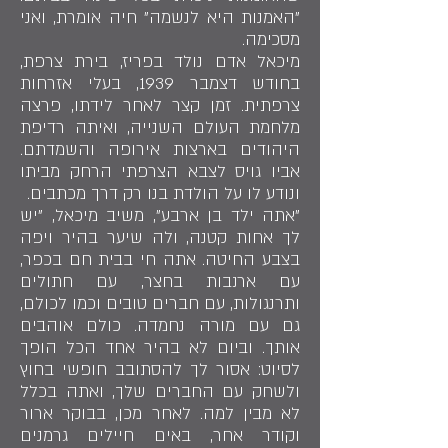
"האמנות היא לנשמה" חיה אומרת, ואני
מסכימה.
מיכאל אדם נולד בפריז, בירת צרפת,
בחודש דצמבר 1939, בעלי אזרחות
צרפתית. זמן קצר לאחר לידתו, פרצה
מלחמת העולם השנייה, ואיתה רדיפת
היהודים בארצות אירופה והשמדתם.
אביו גויס לצבא הצרפתי הרחק מביתו
ונודע לו על הולדת בנו רק דרך מכתבים.
"אתה ילד בן ארבע", משיב מיכאל, "יש
לך אחות קטנה, ולה שיער בהיר ויפה
בצבע החיטה. אתה חי בבית חם בכפר,
עם ארנבות בחצר, עם חתולים
ותרנגולות, עם חברים טובים וכמו לכולם,
גם עם מורה נחמדה. כולם אוהבים
אותך. וביום לא בהיר אחד הכל הופך
לסיוט: אסור לך להסתובב חופשי בחוץ
ולשחק עם החברים שלך, ואתה בכלל
לא מבין למה. לאחר מכן, בבוקר ארור
וקודר אחר, באים חיילים גרמנים