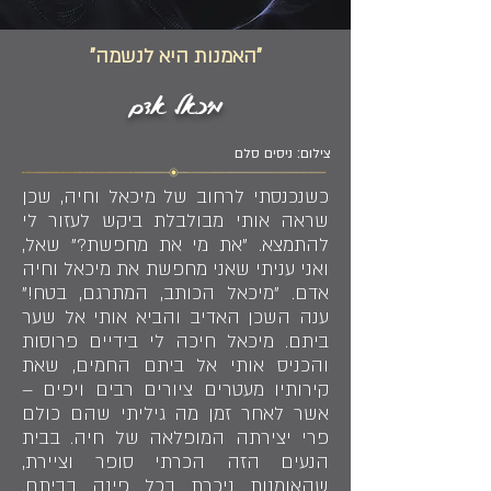
"האמנות היא לנשמה"
מיכאל אדם
צילום: ניסים סלם
כשנכנסתי לרחוב של מיכאל וחיה, שכן
שראה אותי מבולבלת ביקש לעזור לי
להתמצא. "את מי את מחפשת?" שאל,
ואני עניתי שאני מחפשת את מיכאל וחיה
אדם. "מיכאל הכותב, המתרגם, בטח!"
ענה השכן האדיב והביא אותי אל שער
ביתם. מיכאל חיכה לי בידיים פרוסות
והכניס אותי אל ביתם החמים, שאת
קירותיו מעטרים ציורים רבים ויפים –
אשר לאחר זמן מה גיליתי שהם כולם
פרי יצירתה המופלאה של חיה. בבית
הנעים הזה הכרתי סופר וציירת,
שהאומנות ניכרת בכל פינה בביתם.