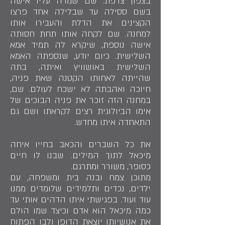
בצפון צרפת. שם שמרה עליו אישה
בשם ססילה עד שבלילה אחד פרצו
הקצינים את הדלת והעבירו אותו
למחנה. שם לקחה אותו תחת חסותה
אישה נוספת, שיקרא לה תמיד אמא
השלישית. כיום יודע, שנספתה האמא
השלישית באושוויץ ואיתה, בתה
שהייתה לאחותו הקטנה שאת פניה,
חיוכה ואהבתה לא ישכח לעולם. שם,
במחנה הזה זוכר את פניה הבוכים של
אימו הביולוגית רצים לקראתו ושם גם
התאחדה איתו מחדש.
את כל השברים והכאב בחייו איחה
מיכאל לתוך המילים. שבנו לו חיים
כסופר, משורר ומתרגם.
מתוכן צמח ובנה בית ומשפחה, עם
ילדים, נכדים ותלמידים שלומדים ממנו
עוד ועוד. בפגישתי איתו הדהים אותי עד
כמה מיכאל הוא אדם וכיצד שמו הולם
את אנושיותו יוצאת הדופן ולבו הפתוח