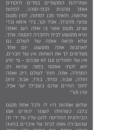
ועוזריהם המקומיים במדים ולוקחים
אותך מהבית לבתי-סוהר, לפחות
שלושה, ולאחר מכן למחנה, למין מקום
צפוף, מלוכלך, אפל וקר, בלי אימא ובלי
עצים, מקום אשר בו אתה רעב ואתה
נורא מתגעגע לבית ולחברה הקטנה שלך,
שלא תראה אותה עוד לעולם. גם
לארנבות אתה מתגעגע. יום אחד,
מעלימים לך את האחות: אין עוד חברים,
אין עוד חתולים וגם לא שכנים – מי יודע
לאן לקחו אותם! בסוף, שהוא רק
התחלה, אתה חוזר לעולם ריק ואתה
חולה, שבור, נפחד, בודד, אבוד, זרוק
לתוך החיים שהם בשבילך יער אפל,
עוין וקר".
שלוש אמהות היו לו ולכל אחת מקום
בלבו. כשהחלו לעצור יהודים אמו
הביולוגית החליטה להגן עליו על ידי זה
שהעבירה אותו לבית של איכרים בחווה