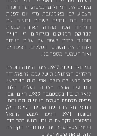
העונה מתחילה באפריל ובני ומלכה
מלווים את הגידול מהנביטה, ועד השדה
הצבוע לבן באוקטובר. מדי יום לפנות
בוקר הם יורדים לשדות ורואים את
הזריחה אשר מהווה תאורה טבעית
לבדיקת המזיקים בגידולים. "זו חוויה
רוחנית לרדת לעמק עם עלות השחר
ולחוות את השקט, הטללים, הציפורים
ואור השמש", מספר בני.
בני נולד בשנת 1947. אימו הייתה רופאת
הילדים המיתולוגית של עמק יזרעאל, ד״ר
אדר קראו לה כולם. אביו היה חשמלאי.
הם עלו ארצה מצ׳כיה בעלייה בלתי
לגאלית, ב־1 בספטמבר 1939, היום שבו
פרצה מלחמת העולם השנייה. הם נחתו
בחופי תל אביב עם אוניית הטייגר־היל,
ובשנת 1941 הגיעו לעמק יזרעאל
והצטרפו לקבוצת השרון בגוש רמת דוד.
בשנת 1954 עברו יחד עם חברי הקבוצה
להקים את קיבוץ יפעת.