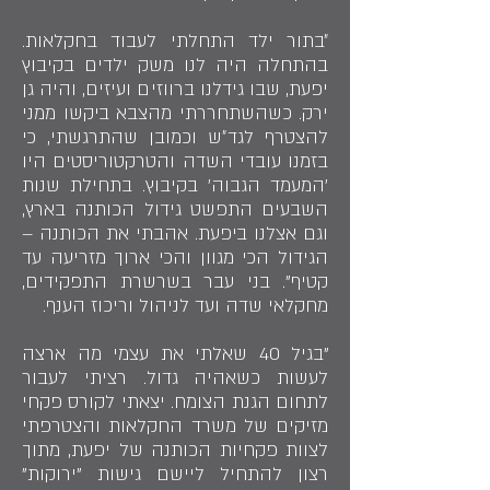
״בתור ילד התחלתי לעבוד בחקלאות.
בהתחלה היה לנו משק ילדים בקיבוץ
יפעת, שבו גידלנו ברווזים ועיזים, והיה גן
ירק. כשהשתחררתי מהצבא ביקשו ממני
להצטרף לגד״ש וכמובן שהתרגשתי, כי
בזמנו עובדי השדה והטרקטוריסטים היו
'המעמד הגבוה' בקיבוץ. בתחילת שנות
השבעים התפשט גידול הכותנה בארץ,
וגם אצלנו ביפעת. אהבתי את הכותנה –
הגידול הכי מגוון והכי ארוך מזריעה עד
קטיף". בני עבר בשרשרת התפקידים,
מחקלאי שדה ועד לניהול וריכוז הענף.
"בגיל 40 שאלתי את עצמי מה ארצה
לעשות כשאהיה גדול. רציתי לעבור
לתחום הגנת הצומח. יצאתי לקורס פקחי
מזיקים של משרד החקלאות והצטרפתי
לצוות פקחיות הכותנה של יפעת, מתוך
רצון להתחיל ליישם גישות "ירוקות"