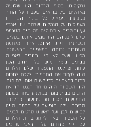
נרקיסים. בסוף הרחוב היו שלושה
מאהלים של בדואים שעבדו על החוף
בקבוצת זיפזיף. כל בוקר הם היו
מעמיסים על הגמלים שלהם שני ארגזי
עץ והולכים איתם לים. זה היה הטרמפ
שלנו לים, הם היו שמים אותנו בסלים,
וכשחזרו חזרנו איתם. אחרי מלחמת
השחרור נבנתה המאפייה הראשונה.
מכיוון שאז לא היו תנורים לאפייה
בבתים, בימי חמישי כל הרחוב הכין
עוגות וצ׳ולנט והתפקיד שלנו הילדים
היה לקחת את התבניות וללכת לחכות
בתור במאפייה כדי לשים אותן לחימום.
הווי השכונה היה מיוחד. חגגנו יחד את
החגים בבית בוגר, בקולנוע שחר בשנות
החמישים חגגנו חג שבועות כהלכתו:
הכיתה שלנו הופיעה על הבמה, היינו
לבושים לבן ועל ראשינו סרטים לבנים,
כל השכונה באה לחגוג ביחד. הילדים
עם זרי פרחים על הראש שהכינו