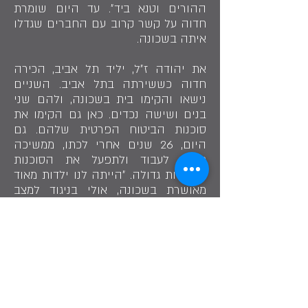
ההורים וטנא ביד״. עד היום שומרת
חדוה על קשר קרוב עם החברים שגדלו
איתה בשכונה.
את יהודה ז״ל, יליד תל אביב, הכירה
חדוה כששירתה בתל אביב. השניים
נישאו והקימו בית בשכונה, ולהם שני
בנים ושישה נכדים. כאן גם הקימו את
סוכנות הביטוח הפרטית שלהם. גם
היום, 26 שנים אחרי לכתו, ממשיכה
חדוה לעבוד ולתפעל את הסוכנות
במסירות גדולה. ״הייתה לנו ילדות מאוד
מאושרת בשכונה, אולי בניגוד למצב
הכלכלי של כל משפחה״, אומרת חדוה
ומדבריה דבר אחד ברור, אושר לא קונים
בכסף.
שתף בסיפור