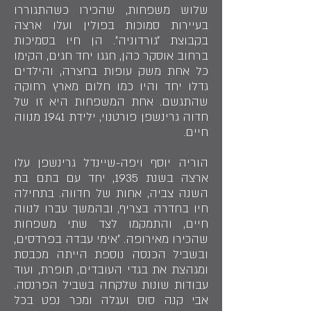
שלוש משפחות, שהכירו כשהתגוררו
בעיירות סמוכות בפולין ועלו ארצה
בקבוצת ״גורדוניה״. הן חיו בסמיכות
ברחוב אוסקר כהן, חגגו יחד חגים, הקימו
כל אחת משק עופות בחצרה, והילדים
גדלו יחד והיו כמו חלום מארץ רחוקה
שהתגשם. אחת המשפחות היא זו של
חדוה גרינשפן פורטנוי, ילידת 1941 מנווה
חיים.
הוריה יוסף ויפה-שיינדל גרינשפן עלו
ארצה בשנת 1935, יחד עם בתם בת
השנה צביה, אחות של חדווה. בתחילה
חיו בחדרה בצריף, ובהמשך עברו לנווה
חיים, והתמקמו לצד שתי משפחות
שהכירו מאירופה. ״אימי עבדה בפרדסים,
ובשביל הכנסה נוספת הייתה מכבסת
ומגהצת את בגדי העובדים, תופרת, ועוד
עבודות שונות שלקחה בשביל הפרנסה.
אבי קנה סוס ועגלה ומכר נפט בכל