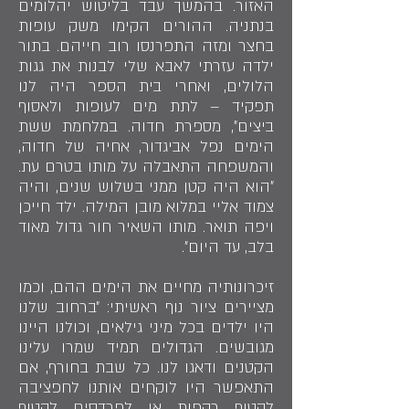
האזור. בהמשך עבד בליטוש יהלומים
בנתניה. ההורים הקימו משק עופות
בחצר ומזה התפרנסו רוב חייהם. בתור
ילדה עזרתי לאבא שלי לבנות את גגות
הלולים, ואחרי בית הספר היה לנו
תפקיד – לתת מים לעופות ולאסוף
ביצים״, מספרת חדוה. במלחמת ששת
הימים נפל אביגדור, אחיה של חדוה,
והמשפחה התאבלה על מותו בטרם עת.
״הוא היה קטן ממני בשלוש שנים, והיה
צמוד אליי במלוא מובן המילה. ילד חייכן
ויפה תואר. מותו השאיר חור גדול מאוד
בלב, עד היום״.
זיכרונותיה מחיים את הימים ההם, וכמו
מציירים ציור נוף ראשיתי: ״ברחוב שלנו
היו ילדים בכל מיני גילאים, וכולנו היינו
מגובשים. הגדולים תמיד שמרו עלינו
הקטנים ודאגו לנו. כל שבת בחורף, אם
התאפשר היו לוקחים אותנו לחפציבה
לקטוף רקפות או לפרדסים לקטוף