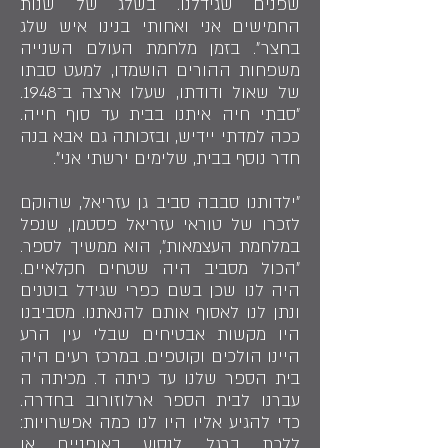
שפנים שגידלנו. בשלג של שנות
החמישים אני ואחותי בנינו איש שלג
בחצר״. בזמן מלחמת העולם השנייה
משפחות ההורים הושמדו, למעט סבתו
של שאול ודודתו, שעלו ארצה ב־1948.
״סבתי חיה איתנו בבית עד סוף חייה.
ככה למדתי יידיש, ובזכותה גם אבא בנה
חדר נוסף בבית, שלימים ירשתי אני״.
״ילדותנו סבבה סביב גן עזריאל, שהוקם
לזכרו של טוראי עזריאל פסטמן, שנפל
במלחמת העצמאות״, הוא ממשיך לספר.
״הכול מסביב היה שטחים חקלאיים.
היה לנו שכן בשם כפרי שגידל בוטנים
ונתן לנו לאסוף אותם להנאתנו. מסביבנו
היו מקשות אבטיחים שבלי עין הרע
היינו הולכים וקוטפים. במרכז רעים היה
בית הספר שלנו עד כיתה ד. מכיתה ה
עברנו לבית הספר ארלוזורוב בחדרה.
כדי להגיע אליו היו לנו כמה אפשרויות:
ללכת ברגל, לנסוע באופניים או