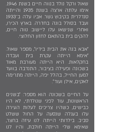
שאול ורקל נולד בנווה חיים בשנת 1946.
אימו עלתה ארצה בשנת 1935 והייתה
סנדלרית בקיבוץ גשר. אביו עלה ב־1933
ועבד בסולל בונה בחדרה. בארץ הכירו,
ואחרי שנישאו עלו ליישוב נווה חיים,
להקים בית בהתאם לחזון החלוצי.
״אבא בנה את הבית בידיו״, מספר שאול.
״אימא הייתה עקרת בית ועבדה
בחקלאות. היא הייתה מעורבת מאוד
בשכונה ופעילה בציבור, התנדבה בוועד
למען החייל, בהלל יפה, הייתה מתרימה
לאקים, אילן ועוד״.
על החיים בשכונה הוא מספר: ״בשנים
הראשונות, עוד לפני שנולדתי, לא היו
כבישים, כשהיו צריכים לעלות העירה
עלו בעגלה שנסעה על החול ששלט
סביב. בילדותי הייתה לנו עיזה בחצר,
שאימא שלי הייתה חולבת, והיו לנו