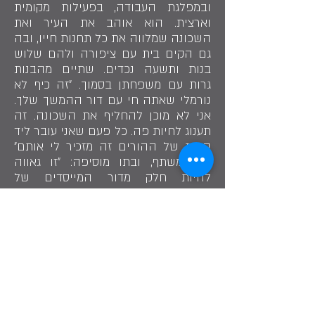
ובמפלגת העבודה, בפעילות מקומית
וארצית. הוא אוהב את העיר ואת
השכונה שמלווה את כל תחנות חייו, ובה
גם הקים בית עם ציפורה ולהם שלוש
בנות ותשעה נכדים. שתיים מהבנות
גרות עם משפחתן בסמוך. ״זה כיף לא
נורמלי שאתה חי עם דור ההמשך שלך.
אני לא מוכן להחליף את השכונה. זה
תענוג לחיות פה. כל פעם שאני עובר ליד
הבית של ההורים זה מזכיר לי אותם״
הוא משתף, ובתו מוסיפה: ״זו גאווה
להיות חלק מדור המייסדים של
השכונה״.
שתף בסיפור
״הוריי הקימו את ביתם בנווה חיים, בהתאם