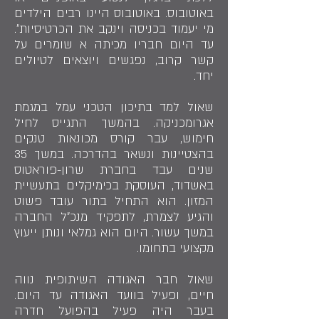
באוטובוס. באוטובוס היינו רבים הילדים
מי יעמוד בכניסה וינקב את הכרטיסיות״.
עד היום חבריו מכיתה א שומרים על
קשר קרוב, נפגשים ויוצאים לטיולים
יחד.
שאול למד בתיכון הטכני עמל במגמת
אגרומכניקה. בהמשך התגייס לחיל
חימוש, עבר קורס מכונאות טנקים
בהצטיינות ונשאר בהדרכה. במשך 35
שנים עבד בחברת שרון-פוראטוס
באשדוד, העוסקת בכימיקלים בתעשיית
המזון. הוא התחיל בתור עובד פשוט
והגיע לצמרת, לתפקיד מנכ״ל החברה
במשך עשור. היום הוא גמלאי ונותן ייעוץ
מקצועי בתחומו.
שאול חבר האגודה השיתופית נווה
חיים, ופעיל בוועד האגודה עד היום.
בעבר היה פעיל בהפועל חדרה