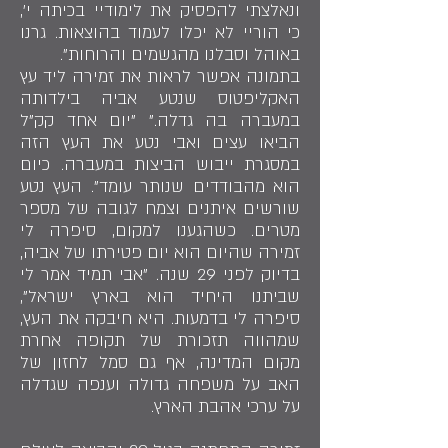
ונאלצתי להפסיק את לימודיי בכיתה י',
כי הוריי לא יכלו לעמוד בהוצאות. גרנו
באוהל וסבלנו מהגשמים והרוחות".
בתמונה אפשר לראות את זמירה ליד עץ
האקליפטוס שנטע אביה בילדותה
במעברה בה גדלה." "יום אחד קק"ל
הביאו עצים ואבי נטע את העץ הזה
במסגרת ייבוש הביצות במעברה. כיום
הוא מהבודדים שנותר עומד". העץ נטע
שורשים איתנים וצמח לגובה של מספר
מטרים. כשהגענו למקום, סיפרה לי
זמירה שהיום הוא יום פטירתו של אביה,
בדיוק לפני 29 שנה. "אבי תמיד אמר לי
שביתנו היחיד הוא בארץ ישראל",
סיפרה לי בדמעות. היא חיבקה את העץ,
שמהווה תזכורת של תקופה אחרת
מקום המדינה, אף גם סמל לחזון של
האב על משפחה גדולה וענפה שגדלה
על ערכי אהבת הארץ.