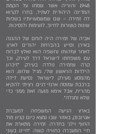
1948 והוריה אשר שמחו על הקמת
המדינה היהודית לעתיד, בחרו לקרוא
לה זמירה – שם שמשמעויותיו בשפות
שונות קשורות לחיוך, לנעימות ולנסיכות.
אביה של זמירה היה לוחם של ההגנה
באירן וסייע בהברחת יהודים לארץ.
לאחר שזהותו נחשפה הוא נאלץ לברוח
עם משפחתו לישראל דרך לעירק, וכך
קרה שזמירה נולדה בעירק. "זיכרון
הילדות הראשון שלי, מגיל שלוש, הוא
מהמסע מעירק לישראל: נסיעת לילה
ברכבת עמוסה ארגזי דגים. רציתי להקיא
מהריח, אבל אימא מנעה זאת ממני כדי
שלא נתגלה".
בארץ הגיעה המשפחה למעברת
אגרובנק, באזור שבו נמצא כיום קניון מול
החוף וילג' בחדרה. זמירה מתארת את
חיי המעברה כחוויה קשה. "חיינו בעוני