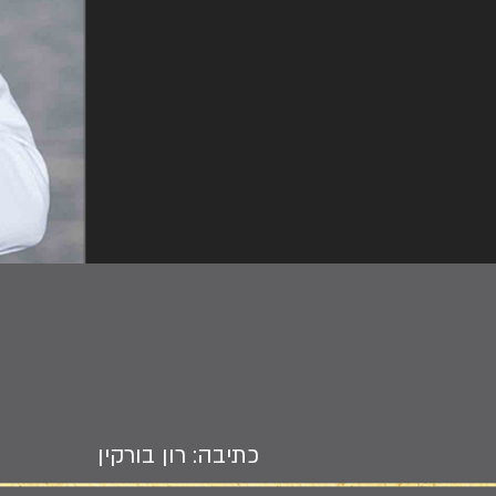
כתיבה: רון בורקין