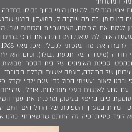
ול המוסדות".
בעקבות אחיו הגדולים, למועדון הימי בחוף זבולון בחדר
בנו סימן. וזה מה שקרה לי, במועדון. ברגע שהג
ון לגלות את היכולות, האפשרויות והכוחות שבי. 
שעשה אותי למי שאני. הים התווה את דרכי בחיים 
תמ
 חדרה (מיסודה של תנועת זבולון), וכיום הוא יו״ר
כקפטן ספינת האימונים של בית הספר 'מבואות ים
יבותן של התמדה, דוגמה אישית וקבלת ביקורת".
ובבנו ליאור. "עשיתי הכול כדי שגם ילדיי יקבלו כ
ם סיוע לאנשים בעלי מוגבלויות. אורלי, שהייתה
עוסקת כיום בריפוי בעיסוק ומרכזת את ענף השיי
כך שירת במערך הספינות של החיל הים. היום, ע
א לומד פיזיותרפיה. זה החותם שהשארתי! כולנו אנ