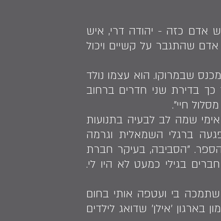
ש אדם כזה - יהודה דרי, איש
 אדם שהתגבר על קשיים ויכול
 עם קום המדינה, מהעיר מכנס שבמרוקו. הוא עצמו נולד
, "ואחר כך בדירת שני חדרים ברחוב
לול חיי".
ת. "בגיל 8 חודשים, בזמן זחילה, אימי שמה לב לבעיה בתנועות
פוליו, והיא שפגעה ברגלי השמאלית וגרמה
 הספר. "הסביבה, בעיקר חברת
ברים בגילי כמעט לא היו לי.
 שתמכה בי ועטפה אותי בחום
גיל 16. בתקופה זו נעזרנו המון בארגון 'אילן' שדואג לילדים