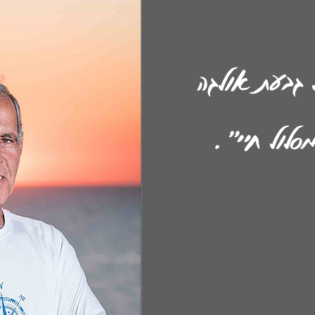
 גבעת אולגה
סלול חיי".