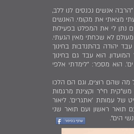
ה. "הרבה אנשים נכנסים לנו ללב,
עתי מצאתי את מקומי. האנשים
הים נתן לי את המפלט בפעילות
ומעולם לא שכחתי מאין הגעתי.
יד ידעתי שעלי להחזיר לחברה את מה שזכיתי לקבל". ואכן, מאז 1968 עבד יהודה בהתנדבות בחינוך
 המועדון. הוא עבד גם בחינוך
'. הוא מספר: "לימדתי אלפי
ל מה שהם רוצים, וגם הם הלכו
 מש"קית חי"ר וקצינת מרגמות
ט של עמותת 'אתגרים'. ליאור
ם תואר ראשון ועם תואר שני
שי הים".
שתף בסיפור