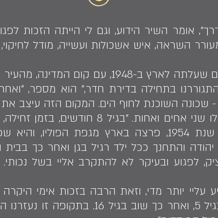
", אומר השיר הידוע, וגם לי הייתה הזכות לפגו
ורר השראה, איש אשכולות ועשייה, מודל לחיקוי,
יהודה נולד למשפחת עולים שעלתה לארץ ב-1948,
ץ ב-5 במרץ 1953. "התגוררנו בתחילה בדירת חדר," הוא מספר
 שכונה השוכנת לחוף הים. המקום הזה עיצב את מס
יהודה הוא בן זקונים, ויש לו שני אחים ואחו
הרגליים. באותה תקופה, שנת 1954, פרצה בארץ מגפת ה
ל יהודה והתחנך ככל ילד רגיל בגן ואחר כך בבית
יק, לפגוע ובעיקר לא להתקרב אליי בשל נכותי. ח
 עליי יותר מדי, וזאת הרבה בזכות אימי היקרה
ובאהבה. אושפזתי כבר בגיל 5, ואחר כך שוב ב