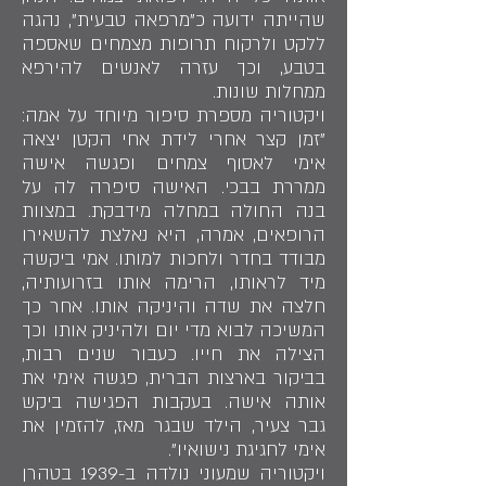
שהייתה ידועה כ"מרפאה טבעית", נהגה
ללקט ולרקוח תרופות מצמחים שאספה
בטבע, וכך עזרה לאנשים להירפא
ממחלות שונות.
ויקטוריה מספרת סיפור מיוחד על אמה:
"זמן קצר אחרי לידת אחי הקטן יצאה
אימי לאסוף צמחים ופגשה אישה
ממררת בבכי. האישה סיפרה לה על
בנה החולה במחלה מידבקת. במצוות
הרופאים, אמרה, היא נאלצת להשאירו
מבודד בחדר ולחכות למותו. אמי ביקשה
מיד לראותו, הרימה אותו בזרועותיה,
חלצה את שדה והיניקה אותו. אחר כך
המשיכה לבוא מדי יום ולהיניק אותו וכך
הצילה את חייו. כעבור שנים רבות,
בביקור בארצות הברית, פגשה אימי את
אותה אישה. בעקבות הפגישה ביקש
גבר צעיר, הילד שבגר מאז, להזמין את
אימי לחגיגת נישואיו".
ויקטוריה שמעוני נולדה ב-1939 בטהרן