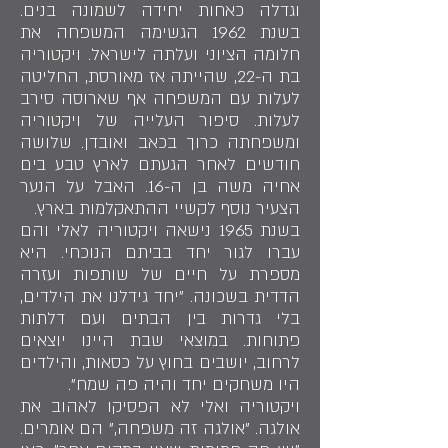
וגדלה כאחות יחידה לשמונה בנים.
בשנת 1962 הגשימה המשפחה את
חלומה הציוני ועלתה לישראל. ויקטוריה
בת ה-22, שהייתה אז מאורסת, החליטה
לעלות עם המשפחה אף שארוסה סירב
לעלות. סיפור העלייה של ויקטוריה
ומשפחתה כרוך בכאב ואובדן. שלושה
חודשים לאחר הגעתם לארץ טבע בים
אחיה משה בן ה-16. האבל על הנער
הצעיר נוסף לקשיי ההתאקלמות בארץ.
בשנת 1965 נישאה ויקטוריה לאלי והם
עברו לגור יחד בביתם הנוכחי. היא
מספרת על חיים של שותפות ועזרה
הדדית בשכונה. "יחד גידלנו את הילדים,
בלי גדרות בין הבתים ועם דלתות
פתוחות. במוצאי שבת היינו יוצאים
לרחוב, יושבים בחוץ על כסאות, והילדים
היו משחקים יחד והיה פה שמח".
ויקטוריה ואלי לא הפסיקו לאהוב את
אולגה. "אולגה זה משפחה," הם אומרים.