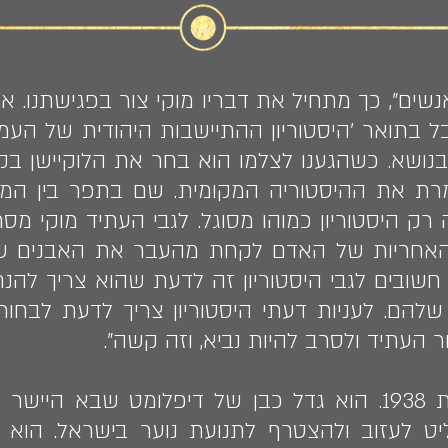
נשים", כך מתחיל את דבריו מוקי צור בפגישתנו. 
בל בתואר 'היסטוריון ההתיישבות היהודית של הע
ושא. כשהגענו לצלמו הוא בחר את הלוקיישן בקפי
רת את ההיסטוריה המקומית. שם בתפר בין המקום 
 היסטוריון כמוהו מסוגל. לגבי העתיד מוקי מסר
 האחריות של האדם לקחת מהעבר את האבנים שה
חשובים לגבי היסטוריון זה לדעת שהוא צריך להנ
להם. לעניות דעתי היסטוריון צריך לדעת לבחו
העתיד ולסרב להיות נביא, וזה קשה".
מוקי נולד בירושלים בשנת 1938. הוא גדל כבן של דיפלומט
ינה. בגיל 14 החליט לעזוב ולהצטרף לתנועת נוער בישראל