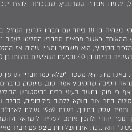
, ימימה אבידר טשרנוביץ, שבזכותה לנצח ייזכ
אל קיבוץ עין גב הגיע מוקי כשהיה בן 18 ביחד עם חב
 המאוחד, כאשר מחצית מחבריו החליטו לעזוב. "ה
למזכיר הקיבוץ", הוא משחזר ומציין שהיה אז המז
 ובפעם השלישית בהיותו בן 60.
באקדמיה, הוא מספר: "שלא כמו חבריי לגרעין ש
נראה הסיבה שהקיבוץ אמר: טוב, שיעסוק בדברים א
 אף כי מוקי נחשב בעיני רבים כהיסטוריון הבול
סיטה בחר צור דווקא ללמוד פילוסופיה, קבלה ופ
במחקריו מחוץ לאקדמיה ותמיד עסק
נוער יהודי ולהכין אותם לעלייה לישראל ולהשתל
טוק", הוא נזכר. את השליחות ביצע עם חברו, מאי