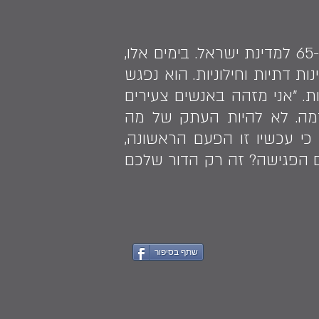
בשנת 2013 נבחר מוקי להדליק משואה בטקס המרכזי של יום העצמאות ה-65 למדינת ישראל. בימים אלו,
ת דתיות וחילוניות. הוא נפגש
ות. "אני מזהה באנשים צעירים
מה. לא להיות העתק של מה
כי עכשיו זו הפעם הראשונה,
פגישה של 70 שנה. מה לעשות עם הפגישה? זה רק הדור שלכם
שתף בסיפור