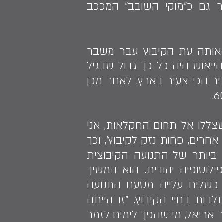
ר גם כ"מוקי השובב" המככב
ריו לגרעין הנח"ל. באותה עת הקיבוץ עבר משבר
ייאוש היה כל כך גדול שבגיל
כיר הכי צעיר בארץ. לאחר מכן
צללו אל תחום החקלאות, אני
חרים, פחות נזק לקיבוץ', וכך
ט ביותר של התנועה הקיבוצית
ילוסופיה יהודית. הוא המשיך
 בחינוך. בשנת 1969 נשלח לארה"ב כשליח עלייה מטעם התנועה
בות בחיי הקיבוץ. "זו הייתה
ר אריאל, מי שהפך לימים לזמר