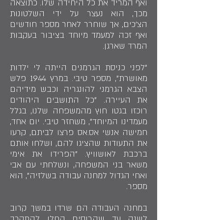
ואף המריד את כל היחידה שלו. כתוצאה
מכך, הוא נעצר על ידי השלטונות
הצ'כים, אך שוחרר לאחר מספר חודשים
ואף זכה למעמד מיוחד בציבור בעקבות
המרד שארגן.
"לפני כניסת הגרמנים הייתה לי ילדות
מאושרת", מספר טיבי. במרץ 1944 פלש
הצבא הגרמני להונגריה וכבש מידיהם
את העיירה. "כל התושבים היהודים
רוכזו בגטו חוץ מהמשפחה שלנו, בגלל
מעמדינו המיוחד", משחזר טיבי. יום אחד,
חמישה אנשי אס.אס פרצו לביתם, קרעו
את התעודות שהציגו להם, ושלחו אותם
ברכבת לאושוויץ. "הפרידו את אימי
משאר בני המשפחה, ונשלחתי עם אבי
ואחי הגדול למחנה עבודה בשלזיה", הוא
מספר.
במחנה העבודה הם שרדו במשך קרוב
לשנה עד שהרוסים החלו להתקרב