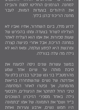
למחנה. הגרמנים החליטו לסגת והובילו
את היהודים בצעדות המוות, לעבר
מחנה הריכוז 'ברגן בלזן'.
לרוע מזלו, ביום השחרור, אחיו ואביו לא
הצליחו לשרוד בצעדה ומתו בהפרש של
שעות ספורות. את אמו הוא הצליח לאתר
במחנה הריכוז, אבל אחרי פגישה קצרה
ומרגשת היא לפתע נעלמה, ומאז הוא לא
גילה מה עלה בגורלה.
במשך עשרות שנים ניסה לפענח את
סיבת מותה עד שיום אחד שמע
מהרמטכ"ל בני גנץ שביקר בברגן בלזן על
אנדרטה של נשים שהשתחררו בריאות
מהמחנה, אך נפטרו לאחר המלחמה.
טיבי החל לתחקר את הניצולים, ולבסוף
גילה באחד מספרי הזיכרון השוכנים
ב"יד ושם" את התמונה של אמו: "בתמונה
היו חמש נשים, ארבע צעירות ואחת