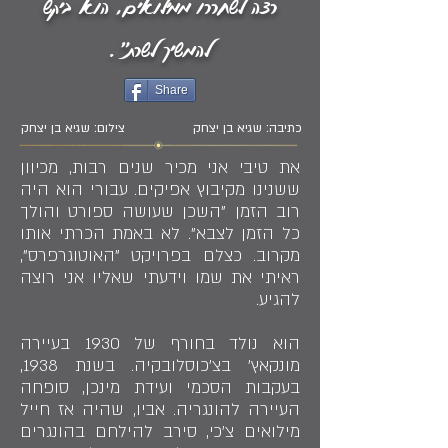
רצה לשחררו ממילואים, הוא ביקש
להמשיך לשרת".
Share
כתיבה: שגיא בן יצחק
צילום: שגיא בן יצחק
את טיבי אני מכיר שנים רבות, מכיוון
ששנינו מקיבוץ אפיקים. עבורי הוא היה
רוב הזמן "השכן שעושה ספורט והולך
כל הזמן לצבא". לא באמת הכרתי אותו
מקרוב. כצלם בפרויקט "האוטוגרפרס",
ראיתי את שמו וידעתי שאליו אני רוצה
להגיע.
הוא נולד בחורף של 1930 בעיירה
מונקאץ' בצ'כוסלובקיה. בשנת 1938,
בעקבות הסכמי ועידת מינכן, סופחה
העיירה להונגריה. אביו, שהיה אז חייל
מילואים צ'כי, סירב להילחם בהונגרים