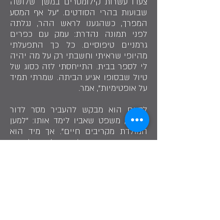
צעדו עשרות קילומטרים במשך שלושה
שבועות בהרי הסודטים. "על אף המסע
המפרך, כשהגענו לראש ההר, נגלתה
לפני תמונה נהדרת: עמק עם כפרים
גרמניים טיפוסיים. כל כך התפעלתי
מהיופי שראיתי וחשבתי רק על מה יהיה
לי לספר בבית. התייחסתי לזה כסוג של
טיול שבסופו אגיע הביתה. שמרתי תמיד
על אופטימיות", אמר.
לסיום הוא מבקש להעביר מסר לדור
הצעיר, משפט שאביו לימד אותו: "למען
המולדת מקריבים חיים". אך מיד הוא
מציין ומוסיף במילים שלו, שלדעתו,
"למען המדינה מקדישים את החיים".
שתף בסיפור