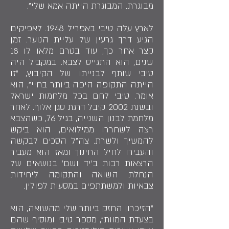
מבוגרת. המבוגרת הייתה אמא שלי".
לארץ עלה טיבי באפריל 1948. לאפיקים
הגיע דרך גרעין של עליית הנוער. זמן
קצר אחר כך, עוד בטרם מלאו לו 18
שנים, הוא התגייס לצבא. במקביל היה
טיבי שותף לבנייתו של הקיבוץ, "זו
הייתה התקופה היפה ביותר בחיי", הוא
אומר. טיבי לחם בכל מלחמות ישראל
ובשנת 2002 קיבל דרגת סגן אלוף. לאחר
מלחמת לבנון השנייה, בגיל 76, כשהצבא
רצה לשחררו ממילואים, הוא ביקש
להמשיך ולשרת. צה"ל הסכים לבקשה
והעבירו לחיל החינוך ומאז הוא מעביר
הרצאות רבות ב'יד ושם' בנושאים של
הנחלת השואה והתקומה ליחידות
צבאיות ולמשתתפים במסעות לפולין.
"הזיכרון החזק ביותר שלי מהשואה, הוא
בצעדת המוות", מספר טיבי ומוסיף שהם