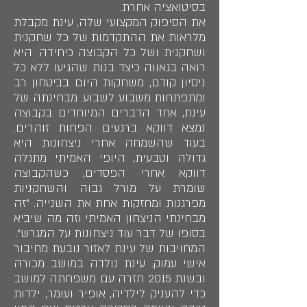
בסיטואציה אחרת.
את הסיפוק המקצועי שלה, עינת מקבלת
מלראות את ההתקדמות של כל שחקנית
ושחקנית ושל כל הקבוצה כיחידה. היא
רואה בגאווה כיצד בנות שהגיעו ללא כל
ניסיון קודם, משחקות היום בביטחון רב
ומתפתחות משבוע לשבוע. מבחינתה של
עינת, אחד הדברים המיוחדים בקבוצה
נמצא דווקא ברגעים הפחות זוהרים.
בעוד שהשמחה אחרי ניצחונות היא
גדולה וטבעית, היופי האמיתי מתגלה
דווקא אחרי הפסדים, כשהקבוצה
שומרת על מורל גבוה והשחקניות
מפרגנות ומחזקות אחת את השנייה. "זה
מבחינתי הניצחון האמיתי וזה מה שיביא
בסופו של דבר עוד ניצחונות על המגרש".
המחויבות של עינת לאזור נובעת מחיבור
אישי עמוק. עינת נולדה במושב מכורה
ובשנת 2015 חזרה עם משפחתה למושב
כדי להעניק לילדיה, אופיר ועומר, ילדות