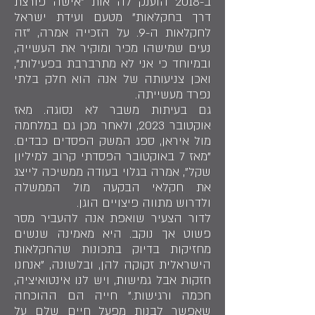
ב-2018 הוענק לה אות "אישה פורצת
דרך בחקלאות" מטעם ועידת ישראל
לחקלאות ה-9. על הזכייה אמרה, "זה
נעים שמישהו מכיר ומוקיר את העשייה,
ובמיוחד כי אני לא מתרברבת בפעילות",
ואכן צניעותה של אנה הוא חלק בלתי
נפרד מעשייתה.
גם בעיתות משבר לא נסוגה. מאז
אוקטובר 2023, ולאחר מכן גם במלחמה
מול איראן, ספג המשק הפסדים כבדים.
"מאז 7 באוקטובר הפסדתי קרוב למיליון
שקל", אמרה בגלוי בעודה ממשיכה לייצג
את חקלאי הבקעה מול הממשלה
ולדרוש מתווה פיצויים הוגן.
לדור הצעיר שואפת אנה להעביר מסר
פשוט אך נוקב. היא מאמינה שנשים
מחזיקות בדיוק בתכונות שהחקלאות
הישראלית זקוקה להן, ובלשונה, "אנחנו
חזקות אבל גמישות, ויש לנו אינטואיציה,
חכמה ורגישות." חייה הם ההוכחה
שאפשר לבנות מפעל חיים שלם על