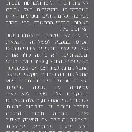
לארצות הברית, ליפן ולמדינות נוספות,
כשהתמחותו בבזיליקום בעל ארומה
מטריפה ועלים גדולים ובשרניים, הידוע
באיכותו הבלתי מתפשרת ובחיי המדף
הארוכים שלו.
אך אנה לא הסתפקה בהצלחת המשק
הפרטי. במקביל לפעילותה החקלאית
נטלה על עצמה תפקידים ציבוריים רבים
ומשמעותיים. היא כיהנה כיו"ר אגודת
מגדלי צמחי התבלין, כיו"ר שולחן מגדלי
התבלינים במועצת הצמחים וכנציגת ענף
התבלינים בהתאחדות חקלאי ישראל.
היא גם שותפה מייסדת בחברת ייצוא
שפיתחה עם שבעה שותפים.
בתפקידים אלה פעלה ללא לאות
לשיפור תנאי המגדלים, תיעלה תקציבים
למחקר ופיתוח זני בזיליקום חדשים,
נאבקה בתחומי חומרי ההדברה
והאריזות והובילה את המאבק לאיסור
ייצוא זרעים מפיתוחים ישראלים.