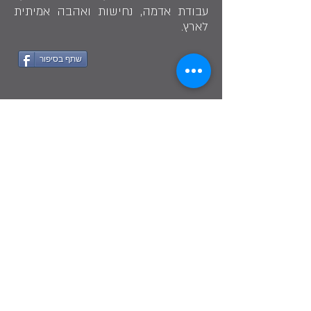
עבודת אדמה, נחישות ואהבה אמיתית
לארץ.
שתף בסיפור
"נשים מחזיקות בדיוק בתכונות שהחקלאות
הישראלית זקוקה להן. חזקות וגמישות, עם
אינטואיציה, חכמה ורגישות"
אנה מלר