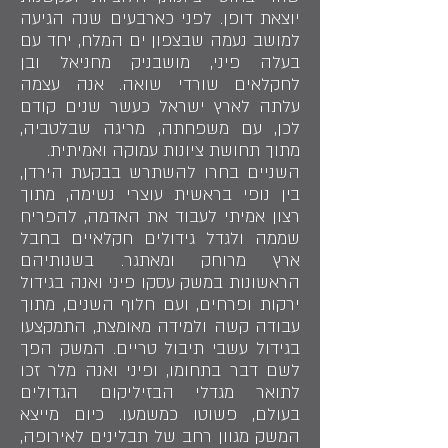
יוצאת דופן. לפני כארבעים שנה הגיעה
למושב נעמה שבצפון ים המלח, יחד עם
בעלה פיני, מושבניק מחניאל ובן
לחקלאים שורדי שואה. אנה עצמה
עלתה לארץ ישראל כעשר שנים קודם
לכן, עם משפחתה, מריגה שבלטביה,
מתוך תחושת ציונות עמוקה ואמיתית.
השניים בחרו להשתרש בבקעת הירדן,
בין נופי בראשית עוצרי נשימה, מתוך
רצון אמיתי לעבוד את האדמה, להפריח
שממה ולגדל גידולים חקלאיים בחבל
ארץ מרוחק ומאתגר. בשנותיהם
הראשונות במשק עסקו פיני ואנה בגידול
ירקות ופרחים, ועם חלוף השנים, מתוך
עבודה קשה ולמידה מאומצת, התמקצעו
בגידול עשבי תיבול טריים. המשק הפך
לשם דבר בתחומו, ופיני ואנה מלר זכו
לתואר מגדלי הבזיליקום הגדולים
בעולם, פשוטו כמשמעו. כיום מייצא
המשק מגוון רחב של תבלינים לאירופה,