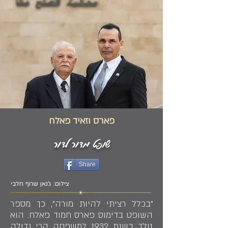
פארס וזאיד פאלח
שופט מדור לדור
Share
צילום: ג'נאן שרוף חלבי
"בכלל רציתי להיות מורה", כך מספר
השופט בדימוס פארס חמוד פאלח. הוא
נולד בשנת 1932 למשפחה הכי גדולה