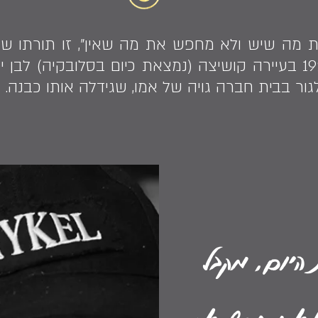
ת מה שיש ולא מחפש את מה שאין", זו תורתו של 
וייחודי. הוא נולד בשנת 1925 בעיירה קושיצה (נמצאת כיום בסלובק
 היום, מקבל