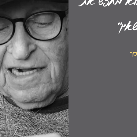
ולא מחפש את
אין"
סף