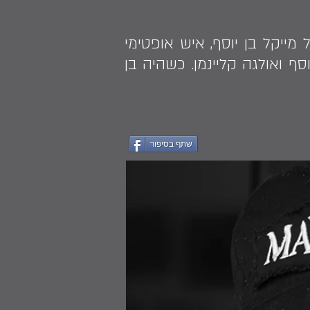
מייקל בן יוסף, איש אופטימי
יה) לבן יוסף ואולגה קליינמן. כשהיה בן
שתף בסיפור