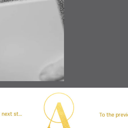
e next story
To the previ