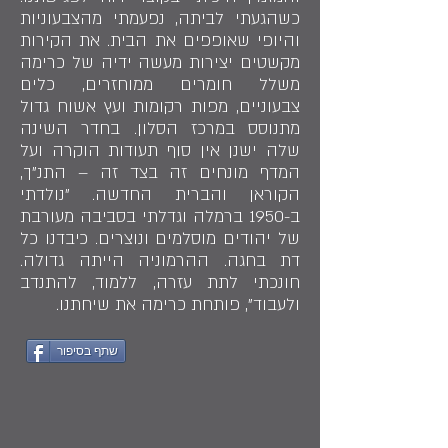
כשהגעתי לביתה, נפעמתי מהצבעוניות
והיופי שאופפים את הבית. את הקירות
מקשטים יצירות מעשה ידיה של כרימה
משלל חומרים ממוחזרים, כלים
צבעוניים, מפות רקומות ועץ אשוח גדול
מתנוסס במרכז הסלון. בחדר השינה
שלה ישנן אין סוף תעודות הוקרה ועל
המדף מונחים זה בצד זה – התנ"ך,
הקוראן והברית החדשה. "נולדתי
ב-1950 ברמלה וגדלתי בסביבה מעורבת
של יהודים מוסלמים ונוצרים. כיבדנו כל
דת בחגה. ההרמוניה הייתה גדולה.
חונכתי לתת עזרה, ללמוד, להתנדב
ולעבוד", פותחת כרימה את שיחתנו.
שתף בסיפור