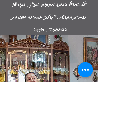
על המדף בביתה מונחים התנ"ך, הקוראן
והברית החדשה. "גדלתי בסביבה מעורבת
בהרמוניה", סיפרה.
כרימה כתילי