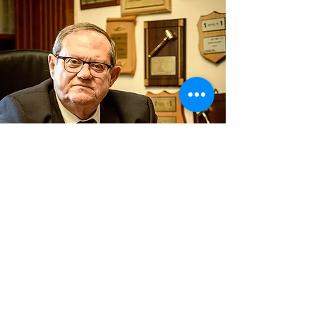
עו"ד משה גלעד
To the previous story&gt;
&lt;For the next story