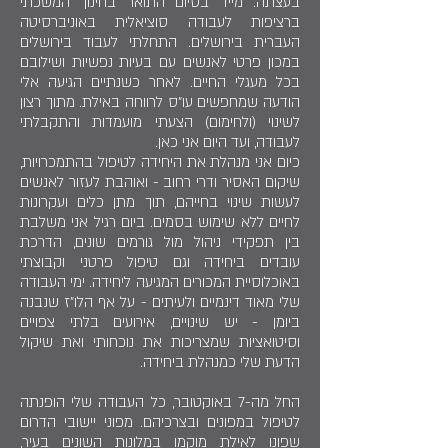
בעצתה. מייד בסיום התואר בחינוך המשכתי
ברציפות לעבודה סוציאלית באוניברסיטה
העברית בירושלים. התחלתי לעבוד בירושלים
במכון פרטי לאנשים עם בעיות נפשיות ושילובם
בכל מעגלי החיים. לאחר כשנתיים הגיעה אלי
הודעה שמחפשים עו"ס לרווחה באילת. מתוך רצון
לשינוי (ולחימום) הצעתי מועמדות והתקבלתי
לעבודה, ועד היום אני כאן.
כיום אני מנהלת את היחידה לטיפול בהתמכרויות,
שיקום האסיר ודרי רחוב - ואוהבת לעזור לאנשים
לעשות שינוי בחייהם, תוך מתן כלים ועקרונות
לחיים ללא שימוש בסמים. ביום רגיל אני משלבת
בין תפקידי ניהול מול גורמים שונים, הדרכת
עובדים ביחידה וגם טיפול פרטני וקבוצתי
באוכלוסיית המכורים המגיעה ליחידה. ימי העבודה
שלי מאוד דינמיים ולעיתים - על אף הלו"ז שנבנה
ביומן - יש שינויים, אירועים בלתי צפויים
וסיטואציות שמצריכות את נוכחותי ואת שיקול
הדעת שלי כמנהלת ביחידה.
החל מה-7 באוקטובר, כל העבודה שלי הופנתה
לטיפול במפונים ובצרכיהם. מפוני יישובי הדרום
שפונו לאילת מוקמו במלונות השונים בעיר,