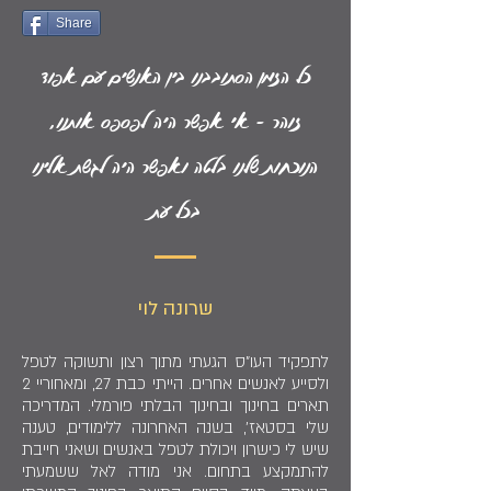
Share
כל הזמן הסתובבנו בין האנשים עם אפוד
זוהר - אי אפשר היה לפספס אותנו,
הנוכחות שלנו בלטה ואפשר היה לגשת אלינו
בכל עת
שרונה לוי
לתפקיד העו"ס הגעתי מתוך רצון ותשוקה לטפל
ולסייע לאנשים אחרים. הייתי כבת 27, ומאחוריי 2
תארים בחינוך ובחינוך הבלתי פורמלי. המדריכה
שלי בסטאז', בשנה האחרונה ללימודים, טענה
שיש לי כישרון ויכולת לטפל באנשים ושאני חייבת
להתמקצע בתחום. אני מודה לאל ששמעתי