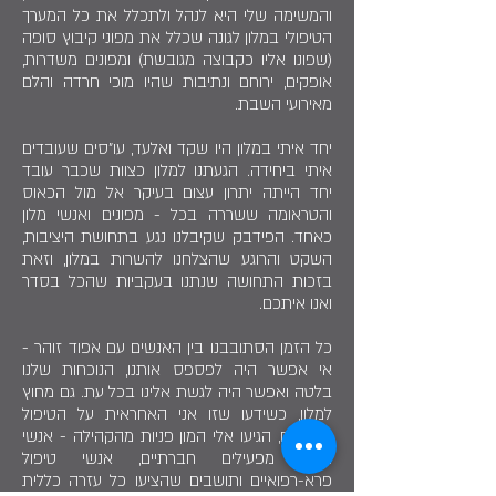
והמשימה שלי היא לנהל ולתכלל את כל המערך
הטיפולי במלון לגונה שכלל את מפוני קיבוץ סופה
(שפונו אליו כקבוצה מגובשת) ומפונים משדרות,
אופקים, ירוחם ונתיבות שהיו מוכי חרדה והלם
מאירועי השבת.
יחד איתי במלון היו שקד ואלעד, עו"סים שעובדים
איתי ביחידה. הגעתנו למלון כצוות שכבר עובד
יחד הייתה יתרון עצום בעיקר אל מול הכאוס
והטראומה ששררה בכל - מפונים ואנשי מלון
כאחד. הפידבק שקיבלנו נגע בתחושת היציבות,
השקט והרוגע שהצלחנו להשרות במלון, וזאת
בזכות התחושה שנתנו בעקביות שהכל בסדר
ואנו איתכם.
כל הזמן הסתובבנו בין האנשים עם אפוד זוהר -
אי אפשר היה לפספס אותנו, הנוכחות שלנו
בלטה ואפשר היה לגשת אלינו בכל עת. גם מחוץ
למלון, כשידעו שזו אני האחראית על הטיפול
במפונים, הגיעו אלי המון פניות מהקהילה - אנשי
חינוך, מפעילים חברתיים, אנשי טיפול
פרא-רפואיים ותושבים שהציעו כל עזרה כללית