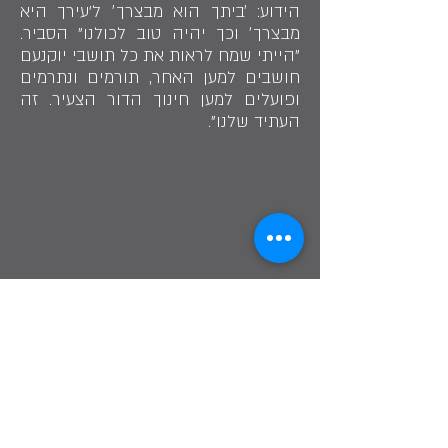
הידוע: ׳ביתך הוא מבצרך׳ ל'עירך היא
מבצרך׳ וכך יהיה טוב לכולנו" הסביר.
"הייתי שמח לראות את כל תושבי יוקנעם
חושבים למען האחר, תורמים ונתרמים
ופועלים למען חינוך הדור הצעיר. זה
העתיד שלנו".
דורון גוב
Share