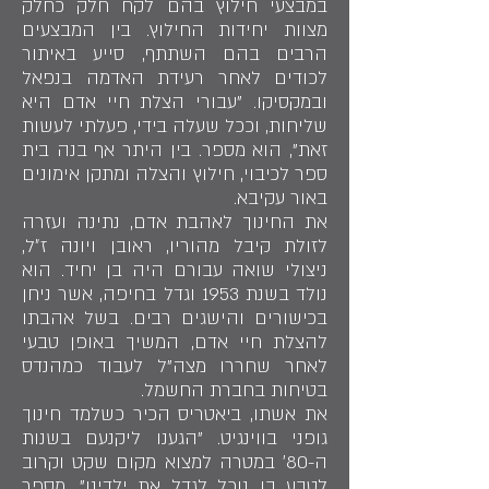
במבצעי חילוץ בהם לקח חלק כחלק
מצוות יחידות החילוץ. בין המבצעים
הרבים בהם השתתף, סייע באיתור
לכודים לאחר רעידת האדמה בנפאל
ובמקסיקו. "עבורי הצלת חיי אדם היא
שליחות, וככל שעלה בידי, פעלתי לעשות
זאת", הוא מספר. בין היתר אף בנה בית
ספר לכיבוי, חילוץ והצלה ומתקן אימונים
באור עקיבא.
את החינוך לאהבת אדם, נתינה ועזרה
לזולת קיבל מהוריו, ראובן ויונה ז״ל,
ניצולי שואה עבורם היה בן יחיד. הוא
נולד בשנת 1953 וגדל בחיפה, אשר ניחן
בכישורים והישגים רבים. בשל אהבתו
להצלת חיי אדם, המשיך באופן טבעי
לאחר שחררו מצה"ל לעבוד כמהנדס
בטיחות בחברת החשמל.
את אשתו, ביאטריס הכיר כשלמד חינוך
גופני בווינגיט. "הגענו ליקנעם בשנות
ה-80׳ במטרה למצוא מקום שקט וקרוב
לטבע בו נוכל לגדל את ילדינו", מספר