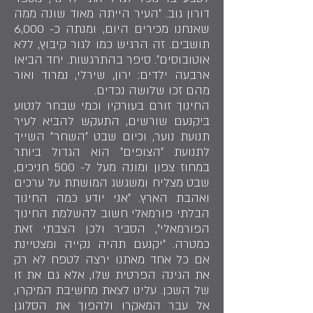
דורון גוב. ״העיר הייתה מאוד שונה ממה
שאנחנו מכירים היום, ומנתה כ- 6,000
תושבים. זה הרגיש כמו לגור קיבוץ, ללא
אוטובוסים״. סיפר בהתרגשות. יחד הביאו
ארבעה ילדים: ירון, שירלי, נמרוד ואור
מהם זכו שלושה נכדים.
החינוך זורם בעורקיו וכמי שבחר לנטוע
ביקנעם שורשים, התעקש להביא לעיר
תנועת נוער, וכיום שבט ״השחר״ השייך
לתנועת ״הצופים״ הוא הגדול ביותר
במחוז צפון ומונה מעל ל- 500 חניכים,
שבט מצליח ומשגשג המושתת על ערכים
ואהבת הארץ. ״אני יודע כמה החינוך
הבלתי פורמאלי חשוב להשלמת החינוך
הפורמאלי״, הסביר ולכן הצבתי זאת
כמטרה. ״יקנעם תהיה נקייה ומצטיינת
אם כל אחד מאתנו ירצה לטפח לא רק
את הגינה הפרטית שלו, אלא גם את זו
של השכן. עלינו לצאת מחשיבת המיקרו,
אל עבר המאקרו ולהפוך את הסלוגן