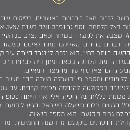
שר לזכור מאז. זיכרונות ראשוניים, רסיסים שננ
התמימות 
הוא לא זוכר, אבל חורף 42 'שצבע את לנינגרד בשחור וכאב, נצרב
 ודברים ברורים מאליהם נמוגו לאיטם כשמזון 
קשה ביותר בחיי", הוא נזכר. לנינגרד הייתה עיר 
שורה: ימת הלדוגה קפאה וניתן היה לברוח דרכה א
ביעה, הם יצאו סוף סוף מהמצור המאיים.
ונות כללית של רוסיה, אליו אף הייתה כפופה טכ
יציאתו לפנסיה, בשנת 2006 הגשים חלום כשעלה לישראל והגיע 
כולם גרים ביקנעם", הוא מספר בגאווה.
ילת הווטרנים ביקנעם זו השנה החמישית. מדי 