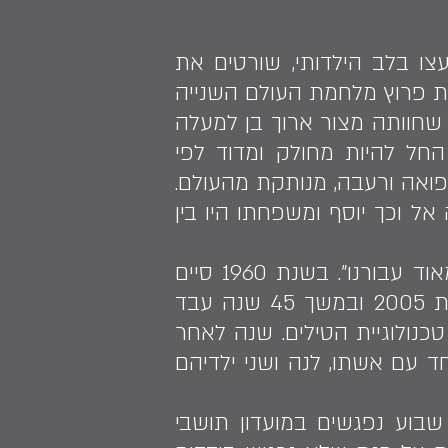
עצו בלב הילדותי, שורטים את
הנאיבית של ילדות בצל מלחמה. יוסף גרינפרס נולד בשנת 1937. את פרוץ מלחמת העולם השנייה
 בו. העיר שחוותה מצור ארוך בן למעלה
החל להיות מחולק ומדוד לפי
קפואה ורעבה, מנותקת מהעולם.
ל וכך יוסף ומשפחתו היו בין
בתום המלחמה יוסף חזר ללימודים ומספר כי "השכלה הייתה דבר חשוב מאוד עבורנו". בשנת 1960 סיים
את לימודיו באוניברסיטת לנינגרד בפקולטה להנדסה מכנית קרבית. עד שנת 2005 ובמשך 45 שנה עבד
נולוגיית הטילים. שנה לאחר
ליקנעם יחד עם אשתו, לנה ושני ילדיהם
שבוע נפגשים במועדון תושבי