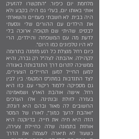
מלחמת יום כיפור. "התקשרו להזעיק
אותי באותו יום, בעלי גם היה בקבע ולא
היה בבית. לא חשבתי פעמיים והשארתי
את הילדים עם ההורים שלי ונסעתי
לבסיס. שהיתי שם תקופה ארוכה בלי
לדעת מה עם המשפחה והילדים, הרי
לא היו טלפונים כמו היום".
כיום רחל מנצלת כל רגע מזמנה בתרומה
לקהילה. אהבתה לצה"ל רק גברה, והיא
ממשיכה לתרום דרך התנדבותה באגודה
למען החייל למען החיילים הצעירים,
לצד התנדבות במתנ"ס המקומי. בין לבין
גם מספיקה ללמוד ריקודי עם. כזו היא
רחל. אישה אוהבת הארץ ושמאמינה
בעזרה לזולת ובנתינה. אלו הערכים
החשובים לה מאוד ובהם היא דוגלת.
"ואהבת לרעך כמוך", לאורו של המסר
הזה היא חיה את חייה. בדיוקנה היא
אוחזת בתמונה שלה כחיילת צעירה,
כשעוד לא תיארה לעצמה את הדרך