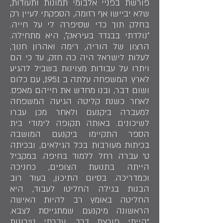
פורשת בפניי אלבומי תמונות ותעודות,
שלא יביישו אף רזומה, הספקתי לעיין רק
בחלק תוך כדי שסיפרה לי על חייה.
״נולדתי בבגדד בעיראק״, היא מתחילה.
הרצון של הוריה, רימה ואהרון חנוך,
לעלות לישראל היה כה חזק, עד כי הם
ויתרו על עבודות מצוינות בשביל להגיע
לארץ. המשפחה עלתה ב 1951, עם כלום
ושום דבר, ובנו מחדש את חייהם מאפס.
לאחר כשנת קליטה הגיעה המשפחה
למעברה ביקנעם ולאחר מכן עברו
לשיכונים. באותה תקופה לימודי בית
הספר התקיימו ביקנעם המושבה
בכיתות מעורבות בכל הגילאים, ובכיתה
ט' עברה רחל ללמוד בחיפה. במקביל
הייתה בתנועת הצופים, כחניכה
וכמדריכה. בסיום התיכון, בעוד רוב
הבנות בגילה החליטו לעבוד, היא
החליטה באומץ רב להיות האישה
הראשונה מיקנעם שמתגייסת לצבא.
"הייתי פורצת דרך. עברתי טירונות