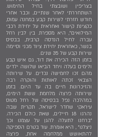
בצריפין ושובצתי בחיל החימוש.
השתחררתי לאחר שנתיים, וכבר אחרי
חודש חזרתי לשירות קבע במחנה עמוס,
כקצינת קישור ואחראית על יחידת רכבי
המילואים", היא מספרת. בין לבין רחל
עברה לחיל הנדסה קרבית, בבסיס
בנשר, כאחראית יחידת ציוד מכני וסיימה
שירות קבע של 35 שנים.
בזמן הזה הכירה את דוד, גם איש קבע
ולימים בעלה ויחד הביאו שלושה ילדים
מהם זכו לחמישה נכדים. על שירותה
הצבאי זכתה לאותות והוקרה רבה
והזיכרונות חיים בה עד היום. בזמן
שירותה פרצה מלחמת ששת הימים,
במהלכה נפל בבסיסה של רחל מטוס
עיראקי שחדר לישראל, תקרית שבה
נהרגו 18 חיילים, שאת כולם הכירה.
"ברחנו לתעלה להגן על עצמנו וכך
ניצלנו" , היא אומרת. עוד בטרם הספיקה
להתאושש ממלחמה אחת, פרצה