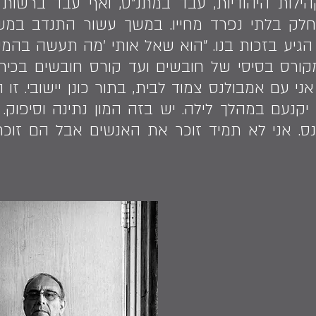
ילות היהודיות, עבד במתנ"ס, ואף עבד ברשות
לק בלתי נפרד מחייו. במשך עשור התנדב במשט
הגיע בזכות בנו. "הוא שאל אותי 'מה תעשה בהמש
ורס בסיסי של חובשים ועד קורס חובשים בכירים 
ני עם אמבולנס צמוד לבית, בתור כונן יישובי. ז
נעם במהלך לילה. יש בזה המון נתינה וסיפוק. 
נס. אני לא תמיד זוכר את האנשים אבל הם זוכרי