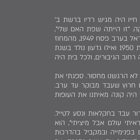
ייו היה מגיש רדיו ברשת ב'
. "זו הייתה שפת האם שלי",
הוא מסביר. הוריו, נרקיס ועובדיה ("שכולם הכירו בכינוי עבדאללה"), עלו לישראל בערב פסח 1949, מהמחוז
הכורדי בעיראק במסגרת מבצע 'עזרא ונחמיה'. למעברת יקנעם הגיעו בשנת 1950 ואילו גדעון נולד בשנת
 היה עד קצה רחוב הגיבורים, ולכל בית היה
 לא הרגשנו מחסור. ספגתי את
ם חרוץ שעבד מבוקר עד ערב.
בתקופת הצנע של שנות ה-50' וה-60 הקצב עוד היה קונה מאיתנו את העופות
ור עבד בחקלאות ונסע לטייל.
יתי עולם אבל מיציתי", הוא
בפנימייה ובמקביל בהדרכות