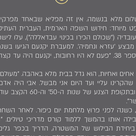
לום מלא בנשמה. אין זה מפליא שבאחד מפרקי ח
ט מיוחד: חידוש השפה הארמית, העברית העתיקה
1954 כשכבר גרו בבית מספר 38. "פעם לא היו רחובות, יקנעם
אחים ואחיות, הוא גדל בבית מלא באהבה. "מעולם
 שהקרינו עליי ועד היום אני מבשל. אבי היה אד
בחצר היה לנו לול עופות ו
ר".
, כשנה לפני פרוץ מלחמת יום כיפור. לאחר השחר
ה אותו בהמשך ללמוד קורס מדריכי טיולים. "רא
ביחידת הבילוש של המשטרה, הדריך בכפר גלים 