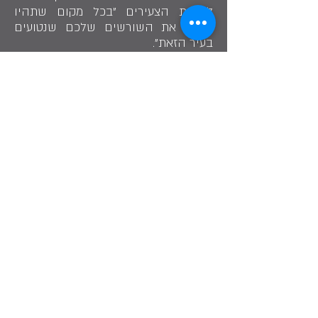
לדורות הצעירים "בכל מקום שתהיו
תזכרו את השורשים שלכם שנטועים
בעיר הזאת".
שתף בסיפור
"הוא דור שמיני בצפת שסיפור משפחתו ובית
הכנסת שזורים יחד לאורך דורות".
מאיר כרסנטי