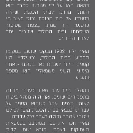
במאה ה16 על ידי מגורשי ספרד הוא
העתק מדויק לבית הכנסת שהיה
בטולדו. אל בית הכנסת נכנס מאיר חי
כרסנטי, דור שמיני בצפת, שסיפור
משפחתו ובית הכנסת שזורים יחד
לאורך הדורות.
מאיר יליד 1932 מבקש שנשב במקומו
הקבוע בבית הכנסת, "כשילדיי היו
קטנים היינו יושבים כאן בשבת - אחד
מימיני והשני משמאלי" הוא מספר
בגעגוע.
במהלך חייו עבד מאיר כעובד מדינה
בתפקידים שונים, ואף היה מנהל ביטוח
לאומי בצפת אבל כשהוא מספר על
עבודתו כגבאי בבית הכנסת מובן לכולם
שזוהי אהבה גדולה מעבר לכל עבודה.
מאיר זוכר את סבו מסתובב בסמטאות
העתיקות בצפת וקורא "שמן לבית