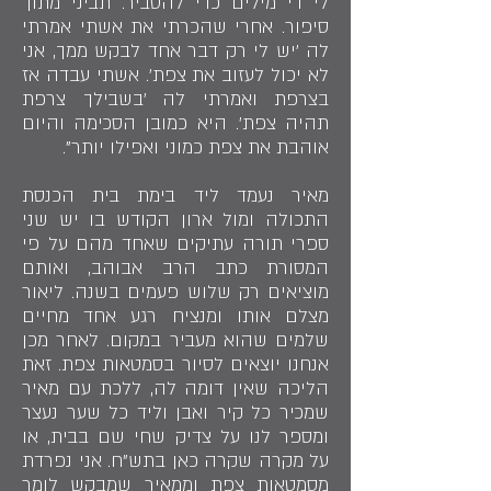
לי די מילים כדי להסביר. תביני מתוך
סיפור. אחרי שהכרתי את אשתי אמרתי
לה 'יש לי רק דבר אחד לבקש ממך, אני
לא יכול לעזוב את צפת'. אשתי עבדה אז
בצרפת ואמרתי לה 'בשבילך צרפת
תהיה צפת'. היא כמובן הסכימה והיום
אוהבת את צפת כמוני ואפילו יותר".
מאיר נעמד ליד בימת בית הכנסת
התכולה ומול ארון הקודש בו יש שני
ספרי תורה עתיקים שאחד מהם על פי
המסורת כתב הרב אבוהב, ואותם
מוציאים רק שלוש פעמים בשנה. ליאור
מצלם אותו ומנציח רגע אחד מחיים
שלמים שהוא מעביר במקום. לאחר מכן
אנחנו יוצאים לסיור בסמטאות צפת. זאת
הליכה שאין דומה לה, ללכת עם מאיר
שמכיר כל קיר ואבן וליד כל שער נעצר
ומספר לנו על צדיק שחי שם בבית, או
על מקרה שקרה כאן בתש"ח. אני נפרדת
מסמטאות צפת וממאיר שמבקש לומר