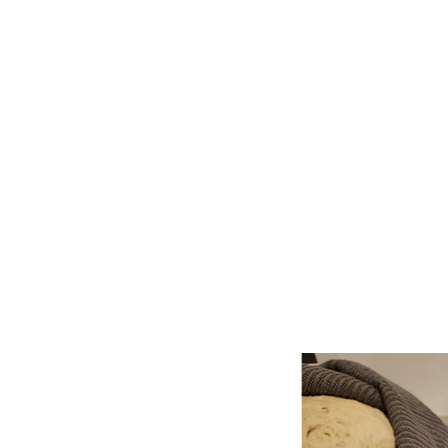
הו חושב עליהם. כשפרסמתי
די שיראו שאפשר, וירגישו
ה אליי אישה שלא הכרתי,
שה העמוקה הזאת, של להיות
נה החזקה שלי בבורא עולם
ן חבילות, מצטרפות אליי,
 לאחרים. הכל משמיים. זו
כים.