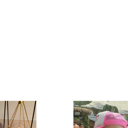
י מג"ב במלון שלמה. היה חשוב לי שירגישו שמיש
ום. עשיתי את זה כדי לעודד אחרים להצטרף. כ
חד בדרכו.
צרובים לי בלב התרחש באחד מבתי המלון. ניגש
חיבקתי אותה – ובכינו יחד. בלי מילים. רק התחו
כוחות הביטחון. היו תקופות מאתגרות, אבל האמו
הבנות שלי שותפות לעשייה – הן עוזרות לי להכי
ה שאלוהים שלח לי עוד זמן כדי שאוכל לעשות טוב
קוות – ולזכור תמיד שיש אור, גם ברגעים הכי חשו