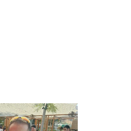
לקחתי לבסיס שמשון ולחייל
על העשייה, לא חיפשתי פרס
שגם הם יכולים לתרום, כל א
אחד הרגעים הכי מרגשים ש
הסתכלה עליי, ופרצה בבכי. 
בשביל מישהו אחר.
בעלי שי הוא שוטר ומשרת ב
היא זו שמחזיקה אותי. גם 
ותורמות בדרכן. אני מרגיש
שליחות. לתת, לחבק, לשמח, ל