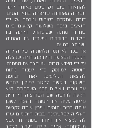
הנאצים, הופרדה מאחיה, אתו תזכה
להתאחד שוב רק שנים מאוחר יותר,
ונפרדה מאחותה שנרצחה בתאי הגזים.
דורה שחלתה בטיפוס ונורתה על ידי
הנאצים בגבה משלושה קליעים ביום
שחרור מחנה שטוטהוף, הייתה בין
הילדים הבודדים ששרדו את המחנה
ושנותרו בחיים.
אך בכך לא תמו תלאותיה של הילדה
הקטנה הפצועה והיתומה. דורה שניצלה
על ידי הצבא הרוסי ששחרר את המחנה,
הוטסה למינסק כדי לעבור ניתוח
להוצאת הקליעים. לאחר תקופת
השיקום ביקשה לחזור לפולין לחפש
אם נותרו ניצולים מבני משפחתה. היא
הגיעה לוורשה שם הפדרציה היהודית
פרסה עליה את חסותה ודאגה לשכן
אותה בבית יתומים שיכין אותה לקראת
העלייה לפלשתינה. בבית היתומים עזרו
לה למצוא את היחיד שנותר חי מבני
משפחתה- אחיה, לולק. כעבור מספר