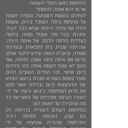
הלוחמת למען ניצולי השואה.
אך מי היא אותה לוחמת?
לעיתים, בשעות השקיעה, בעודה יושבת
על מרפסת ביתה הטובל בירוק, עוצמת
דורה את עיניה היפות שראו כבר הכול,
ונזכרת בכל מה שנגזל ממנה בחטף:
בצללית גזרתה הדקה של אימה היפה,
שהייתה עקרת בית לתפארת ובשלנית
מעולה, ובאביה הנאה שידע לרקוד ואלס,
ופינק את אימה בתה ועוגה למיטה, ואף
פעם לא שכח לשמח אותה בזר פרחים
ביום שישי. זכר החיים הטובים ההם
מופר באחת כשהיא נזכרת ברעש הנורא
של ההפצצות ביום ובלילה אשר סימן
את פרוץ המלחמה, כיבוש ורשה על ידי
הצורר הגרמני ותחילתו של הסוף של כל
מה שהכירה עד לאותו רגע.
במלחמת העולם השנייה בהיותה רק
בת שבע, הוכנסה למחנה ריכוז,
התייתמה מהוריה שנרצחו על ידי