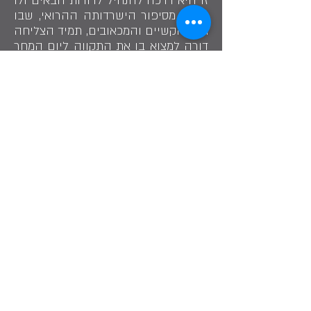
זו היא דרכה להנחיל לדורות הבאים ולו
במעט מסיפור הישרדותה ההרואי, שבו
חרף הקשיים והמכאובים, תמיד הצליחה
דורה למצוא בו את התקווה ליום המחר
שבהכרח יהיה יפה יותר. זוהי עדות
לחוזק האדם ולניצחון הגוף והרוח.
זהו סיפורה. זוהי גבורתה.
שתף בסיפור
דורה היא ניצולת השואה המוכרת ביותר
במדינה, ומי שהפכה בשנים האחרונות לפה
ולסמל מאבק ניצולי השואה למען מיצוי
זכויותיהם.