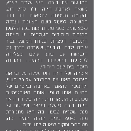
המניעות את דורה. היא עלתה לארץ,
נישאה לאהבת חייה- ד"ר קרל רוט,
והקימה משפחה לתפארת. בד בבד
המשיכה לפעול בשם הציונות ועבדה
כ-25 שנים כמגייסת תרומות בכירה למען
המגבית היהודית העולמית- זו הייתה
התשובה הניצחת וסגירת המעגל עבור
אותה ילדה יהודייה, ששרדה בדרך נס;
הנפגשת עם שועי עולם ומצליחה
לשכנעם בחשיבות התמיכה במדינה
חזקה, בית לעם היהודי.
אופייה של דורה רוט מעלה על נס את
היכולת האנושית להתגבר על כל קושי,
ולהמשיך להאמין באהבה וביופיים של
החיים. אותו היופי ואותה האופטימיות
מכתיבות את אורחות חייה של דורה אף
היום. דורה פועלת נמרצת ועיקשת על
מנת שקרית טבעון, בה היא מתגוררת
מזה כ-60 שנים, תהיה תמיד יפה,
מטופחת ומקור לגאווה לתושביה.