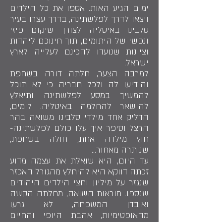
ימים הגיע האות. אספו את כל הילדים
ויצאו לדרך לפלשתינה, בדרך עצרו בעיר
סלבינו באיטליה לצורך שיקום פיזי
ונפשי של היתומים, תוך חינוכם ליהדות
וציונות שנועדו להכינם לעלייה לארץ
ישראל.
למרבה הצער, חלתה דורה בשחפת
והודיעו לה ולכל חבריה כי לא תוכל
להמשיך במסע לפלשתינה ותיאלץ
להישאר להחלמה באיטליה. לימים,
הדליק אחד מילדי סלבינו משואה בהר
הרצל וסיפר איך עלו כולם לפלשתינה-
חוץ מילדה אחת, חולה בשחפת,
שנותרה מאחור...
עד היום, היא שואלת את עצמה מדוע
זכתה דווקא היא להיחלץ מהגורל האכזר
שנגזר על מיליון וחצי הילדים היהודים
שנספו. מוראות השואה, מחלתה הקשה
ואובדן המשפחה, לא גרעו
מהאופטימיות, אהבת היופי והחיים