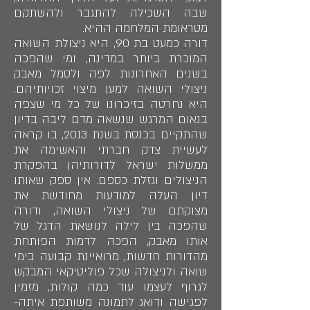
שבה השכילה להתגבר ולהשתקם
מטראומת המלחמה ההיא.
דורה כמעט בת 90, היא ניצולת השואה
המוכרת ביותר במדינה, ומי שהפכה
בשנים האחרונות לפה ולסמל מאבק
ניצולי השואה למען מיצוי זכויותיהם.
היא נחרטה בזיכרונו של כל מי שצפה
בנאום המרגש שנשאה מדם ליבה בדיון
שהתקיים בכנסת בשנת 2013, בו קראה
לעשיית צדק חברתי והאשימה את
ממשלות ישראל לדורותיהן בהפקרת
הניצולים וגזלת כספם. אין ספק שאותו
דיון העלה למודעות מחודשת את
מצוקתם של ניצולי השואה, ודורה
שהפכה בין לילה לנושאת הדגל של
אותו מאבק, הפכה לדמות הפותחת
מהדורות חדשות, מרואיינת קבועה בימי
שואה ולניצולה שכל פוליטיקאי המבקש
לגרוף לעצמו עוד כמה קולות, מזמין
לפגישה ודואג לתמונה משותפת איתה-