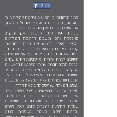
Share
בתוך הרחובות ובין הבניינים נרקמות קהילות חיות
ותוססות, המורכבות מתושבים שהחליטו להפוך
את השכונה לבית מזמין וחם לכל מי שחי בה.
שכונות העיר, חלקן חדשות וחלקן ותיקות,
מאכלסות אלפי תושבים. הרחובות המודרניים
והקצב העירוני הדגישו את הצורך בתחושת
קהילה. כאן נכנס הרעיון של "שכונה קהילתית"-
יוזמה משותפת של העירייה ותנועת אור, שמזמינה
תושבים לקחת אחריות על סביבת החיים שלהם
ולבנות מרקם חברתי אמיתי. המפגשים הראשונים
התקיימו בחללים קהילתיים קטנים, כשמספר
תושבים הגיעו סקרנים ומלאי רצון לשנות. כבר אז
הוסכם שהמפתח להצלחה נמצא אצל התושבים
עצמם, הם אלה שצריכים להוביל את הדרך.
מאז נרשמו צעדים ראשונים שיוצרים שינוי בשטח:
אירועי “שוק קח ותן” שמעודדים שיתוף והחלפת
חפצים במקום לזרוק, שולחנות חג משותפים
שפתחו הזדמנות להיכרות סביב אוכל, מועדון
אזרחים ותיקים, פעילות משפחות בגינה
הקהילתית ומפגשים קטנים שמאפשרים לעצור