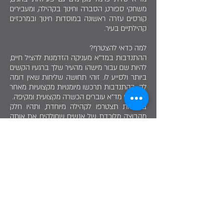
משחקי ספורט, הסברה וחינוך בקהילה, ומעבירים
קורסים עזרה ראשונה במוסדות חינוך ובמרכזים
קהילתיים בעיר.
למה כדאי להצטרף?
ההתנדבות במד"א מעניקה הזדמנות להציל חיים,
להיות שם עבור מישהו מהעיר שלך ברגעיו הקשים
ביותר ולסייע לו. זוהי תחושה שליחות שאין דומה
לה. בהתנדבות תרכשו מיומנויות מקצועיות מאחר
ומתנדבי מד"א עוברים הכשרה מקצועית ומקיפה.
בפעילות תצטרפו לקהילה מיוחדת, ותהיו חלק
מקבוצה מלוכדת של אנשים שחולקים את אותה
מטרה: להציל חיים. זוהי הזדמנות ליצור חברויות
עמוקה ולבנות יחד קהילה של נתינה, אחריות
ורעות.
מי יכול להצטרף?
ההתנדבות פתוחה לכולם כולל בני נוער מכיתה
ט׳ ומעלה, עם הדרכה מקצועית.
אם אתם רוצים להיות גיבורים יומיומיים בטירת
כרמל הצטרפו למשפחת מד"א.