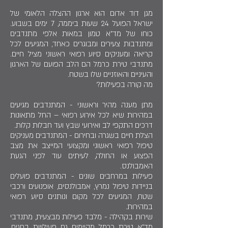
מגן דוד אדום הוא ארגון ההצלה הלאומי של
ישראל הפועל 24 שעות ביממה, 7 ימים בשבוע.
כוחו של מד"א טמון במאות אלפי מתנדבים
ומתנדבות צעירים ומבוגרים כאחד, המגיעים לכל
קריאה ומעניקים סיוע רפואי ראשוני מציל חיים.
מתנדבי טירת כרמל הם הלב הפועם של הארגון
והעיניים והאוזניים שלו בשטח.
מה קורה בפעילות?
מתן מענה מהיר וראשוני - המתנדבים מגיעים
במהירות שיא לכל אירוע רפואי – החל מתאונות
דרכים התקפי לב ואירועי שבץ ועד חבלות קלות.
הצלת חיים בשגרה ובחירום - המתנדבים מעניקים
טיפול רפואי ראשוני ומקצועי המייצב את מצב
הפצוע או החולה, לעיתים עוד לפני הגעת
האמבולנס.
פעילות במרחבים שונים - המתנדבים פועלים
בניידות טיפול נמרץ, אמבולנסים, אופנועים ורכבי
שטח, המגיעים לכל מקום ונותנים סיוע רפואי
במהירות.
שירות בקהילה - מלבד פעילות מבצעית, מתנדבי
מד"א טירת כרמל מקיימים גם פעילויות בחגים,