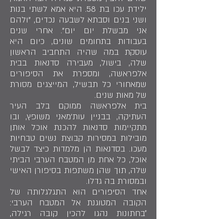
ילידת עכו בת 58. היא אמא לשתי בנות
ושני בנים וסבתא לשבעה נכדים, "ולהם
אני מבשלת יום יום". אחרי שנים
בעבודות בתחומים שונים, כיום היא
עוסקת במה שהיה התחביב הראשון
שלה, בישול, מעבירה סדנאות בבית
אלפראשה, ומספרת את הסיפורים
שמאחורי כל תבשיל, המייצגים מסורת
של מאות שנים.
בית אלפראשה ממוקם בלב העיר
העתיקה, בבניין עות'מאני משופץ, ובו
מתקיימות סדנאות להכנת אוכל אותן
מובילות במסירות קבוצת נשים טבחיות
מעכו. בסדנאות הן מלמדות כיצד לבשל
אוכל, כל אחת מן המטבח הערבי הביתי
שלה, תוך שהן משתפות בסיפורן האישי
ובמסורת בה גדלו.
אחד הסיפורים הוא התגלגלותה של
הקובה המטוגנת אל המטבח הערבי:
״בחתונות נהגו להכין קובה רגילה,