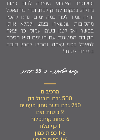
וכשנגמר האירוע נשארה לרוב כמות
גדולה. במקום לזרוק לפח, וכדי שהמאכל
יהיה עמיד לעוד כמה ימים, נהגו להכין
מהקובות שנשארו בצק, ולמלא אותן
בבשר, ואז לטגן בשמן עמוק. כך יצאה
הקובה המטוגנת. עם השנים היא הפכה
למאכל בפני עצמה, והחלו להכין קובה
במיוחד לטיגון״.
קובה מטוגנת – כ־35 יחידות
מרכיבים
500 גרם בורגול דק
250 גרם בשר טחון פעמיים
2 כוסות מים
6 כפות קורנפלור
1 כף מלח
1/2 כפית כמון
1/4 כפית קינמון