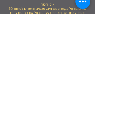
אופן הכנה
שמים בורגול בקערה עם מים, מכסים ומשרים לפחות 30
דקות. לאחר מכן מוסיפים על הבורגול את כל התבלינים,
מעבירים למעבד מזון, ועם העיבוד מוסיפים מים בהדרגה עד
שנוצר גוש אחד עדין. מעבירים את גוש הבורגול לקערה
גדולה, מוסיפים את הבשר הטחון ומתחילים ללוש את
התערובת ביד עד לקבלת מרקם עדין.
מכסים בניילון נצמד ומניחים בצד, ובינתיים מערבבים בקערה
את כל מרכיבי המלית. אחרי כ־20 דקות מתחילים להכין
כדורים מתערובת הבורגול והבשר, ממלאים אותם במלית
וסוגרים. כשהכדורים מוכנים, מטגנים בשמן עמוק.
Share