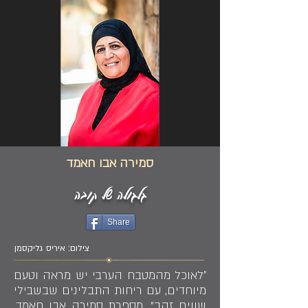
סמירה אבו חאמד
גלגולה של קובה
Share
צילום: איריס גליקסמן
״לאוכל מהמטבח הערבי יש מראה וטעם
מיוחדים, עם ריחות התבלינים שבשבילי
שווים זהב", מספרת סמירה אבו חאמד,