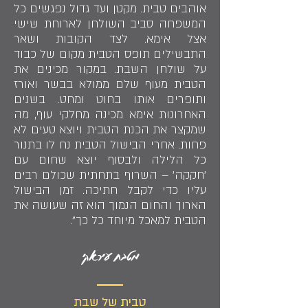
אוהבים טבית. מקטן ועד גדול נפגשים כל
המשפחה סביב השולחן לארוחת שישי
אצל אימא. לצד הקובות ושאר
התבשילים תופס הטבית מקום של כבוד
על שולחן השבת. במקור מכינים את
הטבית מעוף שלם ממולא בבשר ואורז
ותופרים אותו בחוט ומחט. בשנים
האחרונות אימא מכינה מחלקי עוף, מה
שמקצר את הכנת הטבית ויוצא טעים לא
פחות. אחרי הבישול הטבית נח לו בתנור
כל הלילה ולבסוף יוצא שחום עם
'חקקה' – השרוף בתחתית שכולם רבים
עליו כדי לקבל חתיכה. זמן הבישול
הארוך והחום הנמוך הוא זה שעושה את
הטבית למאכל מיוחד כל כך".
מטבח עיראקי
טבית של שבת