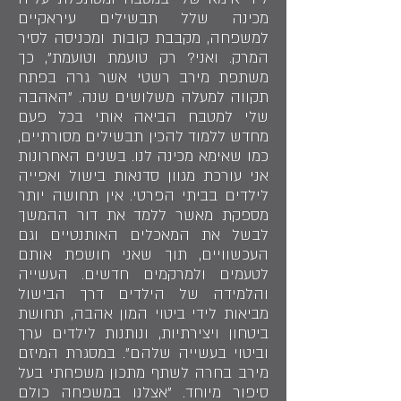
מכינה שלל תבשילים עיראקיים
למשפחה, מקבבת קובות ומכניסה לסיר
המרק. ואני? רק טועמת וטועמת", כך
משתפת מירב רשטי אשר גרה בפתח
תקווה למעלה משלושים שנה. "האהבה
שלי למטבח הביאה אותי בכל פעם
מחדש ללמוד להכין תבשילים מסורתיים,
כמו שאימא מכינה לנו. בשנים האחרונות
אני עורכת מגוון סדנאות בישול ואפייה
לילדים בביתי הפרטי. אין תחושה יותר
מספקת מאשר ללמד את דור ההמשך
לבשל את המאכלים האותנטיים וגם
העכשוויים, תוך שאני חושפת אותם
לטעמים ולמרקמים חדשים. העשייה
והלמידה של הילדים דרך הבישול
מביאות לידי ביטוי המון אהבה, תחושת
ביטחון ויצירתיות, ונותנות לילדים ערך
וביטוי בעשייה שלהם". במסגרת המיזם
מירב בחרה לשתף מתכון משפחתי בעל
סיפור מיוחד. "אצלנו במשפחה כולם