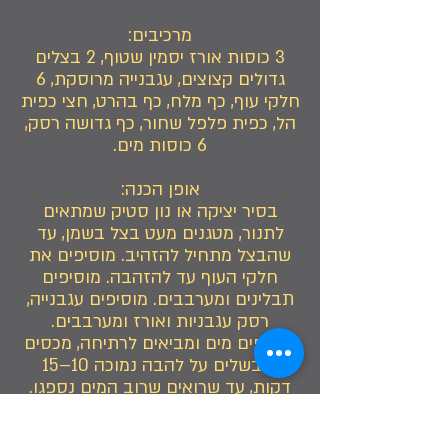
מרכיבים:
3 כוסות אורז יסמין שטוף, 2 בצלים
גדולים קצוצים, עגבנייה מרוסקת, 6
חלקי עוף, כף מלח, כף בהרט, חצי כפית
הל, כפית פלפל שחור, כף גדושה רסק,
6 כוסות מים.
אופן הכנה:
בסיר יציקה או נון סטיק שמתאים
לתנור, מטגנים מעט בצל בשמן, עד
שהבצל מתחיל להזהיב. מוסיפים את
חלקי העוף עד להזהבה. מוסיפים
תבלינים ומערבבים. מוסיפים עגבנייה,
רסק עגבניות ואורז ומערבבים.
מוסיפים מים ומביאים לרתיחה, מכסים
ומבשלים על להבה נמוכה 10–15
דקות, עד שרואים שרוב המים נספגו.
מכניסים לתנור בחום 120 מעלות,
למשך 10–12 שעות עד להשחמה.