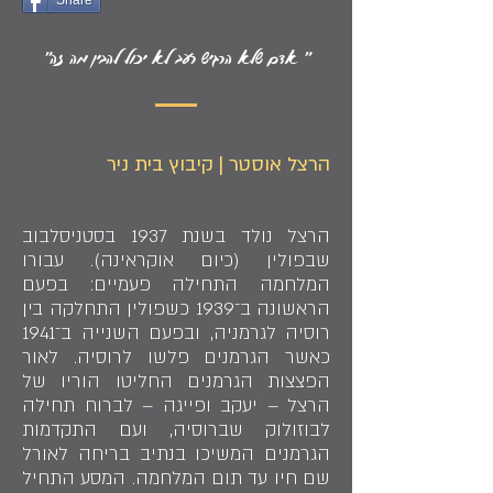
Share
" אדם שלא הרגיש רעב לא יכול להבין מה זה"
הרצל אוסטר | קיבוץ בית ניר
הרצל נולד בשנת 1937 בסטניסלבוב
שבפולין (כיום אוקראינה). עבורו
המלחמה התחילה פעמיים: בפעם
הראשונה ב־1939 כשפולין התחלקה בין
רוסיה לגרמניה, ובפעם השנייה ב־1941
כאשר הגרמנים פלשו לרוסיה. לאור
הפצצות הגרמנים החליטו הוריו של
הרצל – יעקב ופייגה – לברוח תחילה
לבוזולוק שברוסיה, ועם התקדמות
הגרמנים המשיכו בנתיב בריחה לאורל
שם חיו עד תום המלחמה. המסע התחיל