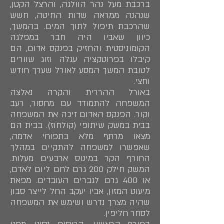
ברכבת מעל נהר הוולגה, והרצל הקטן,
שנהנה ממראה שדות החיטה, חשש
שהרכבת תיפול לתוך המים. בהמשך,
כיוון שאביו היה חבר במפלגה
הקומוניסטית והחזיק בפנקס אדום, הם
קיבלו בפרוטקציה עגלה וזוג שוורים
לטובת המשך המסע לאורל שערך חודש
וחצי.
באורל ההררית והקרה נאלצה
המשפחה להתמודד עם מחסור, רעב
וקור. הפנקס האדום זיכה את המשפחה
בבית במשק שיתופי (קולחוז). בבית הם
מצאו מרתף מלא בתפוחי אדמה,
שאפשרו למשפחה להתקיים במהלך
החורף הקר במינוס ארבעים מעלות.
המשק חילק 200 גרם לחם ליום לאדם,
או 400 גרם לגברים העובדים. מפאת
מיעוט המזון, אביו יעקב החל לייצר סבון
שהיה מצרך נדרש ושימש את המשפחה
לסחר חליפין.