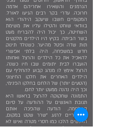
בחורף הראשון, הרוסים נסוגו מפני
הגרמנים והשאירו אחריהם אדמה
חרוכה. עדרי בקר רבים הגיעו לאורל.
המקומיים חשבו שיעקב היהודי הוא
בוודאי שוחט והטילו עליו את משימת
השחיטה, כך יכול היה להבריח מעט
בשר הביתה. בקיץ היו הילדים מלקטים
תות שדה ופטל מהיער. כשנולד תינוק
חדש במשפחה, היה בלתי אפשרי
להאכיל את כל הילדים והרצל ואחותו
הועברו לבית יתומים שבו חיו כשנה.
הרצל אימץ לו מנהג קבוע להחליף עם
הילדים האחרים את חלקו החיצוני
(הטעים יותר) של הלחם בחלקו הפנימי,
וכך היה נהנה ממעט יותר לחם.
התמונה שחקוקה להרצל בראשו היא
תגובת האנשים על ההודעה על סיום
המלחמה, הודעה שהפכה אותם
לסהרוריים לרגע. "שרר שקט במקום,
האנשים הלכו כמו חסרי מטרה ואיש לא
קלט שהמלחמה הסתיימה". המקומיים