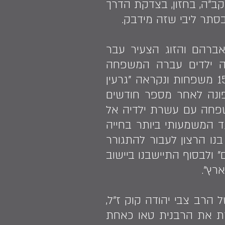
קב"ה, בחזון, בצדקת הדרך
בסתר ליבי שזה מידבק.
194 וגדלה בתל אביב, בשנת 1970 נישאה לאברהם והזוג הצעיר עבר
שה ילדים עברה המשפחה
להתגורר ביישוב קדומים שבשומרון. בקדומים התגבשה קבוצה אשר מנתה 15 משפחות ונקראה "גרעין
 פונה לאחר מספר חודשים
שפחה עם עשרת ילדיה אל
ד המשמעותי ביותר בחייה
בנו הרצון לעבור להתגורר
" ולבסוף התיישבנו ביישוב
רץ".
הרב צבי יהודה קוק ז"ל,
רת את הרבנית טאו כאחת