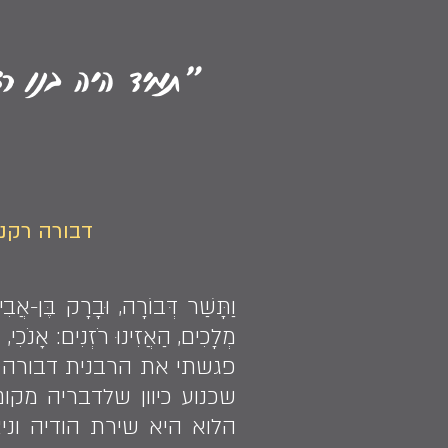
"תמיד היה בנו ר
דבורה רקנט
וַתָּשַׁר דְּבוֹרָה, וּבָרָק בֶּן-אֲבִ
מְלָכִים, הַאֲזִינוּ רֹזְנִים: אָנֹכִ
פגשתי את הרבנית דבורה ר
שכנוע כיוון שלדבריה מקו
הלוא היא שירת הודיה ונ