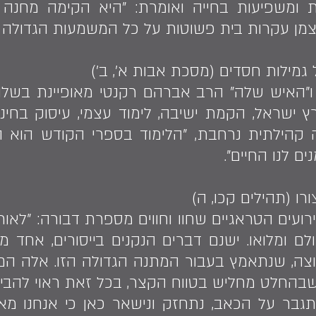
ת ומשפיעות בחייה ואומרת: "היא הקימה מחנ
צמן עקרות בית פשוטות על כל המשמעות הגדולה ה
גמילות חסדים (מסכת אבות א', ב')
"האיש שלה" הרב אברהם רקנטי מאופיינת בשלוש
רץ ישראל, הקמת ישיבה, לימוד עצמי, עיסוק בחינ
ה קהילתית נרחבת, "הלימוד בספרי הקודש הוא ה
 לנו החיים".
ו (תהילים קכו, ה)
ועים הטראגיים שחוו וחווים מספרת דבורה: "לאור
לם ומלואו. ישנם דברים הנקנים בייסורים, אחד מ
, שנתאמץ בעבור המתנה הגדולה הזו. אלה הם חי
בהחלט מחליש בטווח הקצר, בכל זאת ראוי להביט
נתגבר על הכאב, נתחזק ונישאר כאן כי אנחנו מא