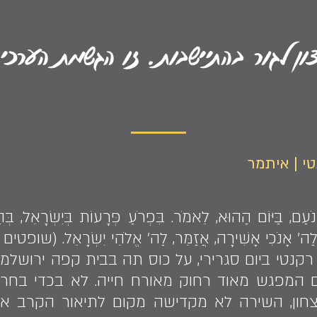
צון לגור בהתיישבות. זו הגשמת הער
י | איתמר
ינֹעַם, בַּיּוֹם הַהוּא, לֵאמֹר. בִּפְרֹעַ פְּרָעוֹת בְּיִשְׂרָאֵל, בְּה
י, לַה' אָנֹכִי אָשִׁירָה, אֲזַמֵּר, לַה' אֱלֹהֵי יִשְׂרָאֵל. (שופטים
קנטי ביום סגרירי, על כוס תה בבית קפה ירושלמי
ם המפגש מאוד רחוק מאורח חייה. לא בכדי בחר
יצחון, השירה לא מקדישה מקום לתיאור הקרב 