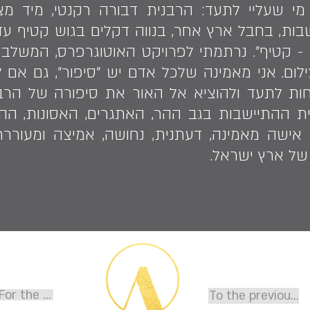
שעליי לתעד: הרבנית דבורה רקנטי, מיד מצא
ים בהתיישבות, בחבל ארץ אחר, בנווה דקלים בגוש קטיף
- קטיף". נרתמתי לפרויקט האוטוגרפרס, המשלב 
ום. אני מאמינה שלכל אדם יש "סיפור", גם אם 
יחות לתעד ולהוציא אל האור את סיפורה של הרב
ת ההתיישבות בגב ההר, האתגרים, האסונות, הה
, אישה מאמינה, דעתנית, נחושה, אמיצה ומעורר
של ארץ ישראל.
;For the next story
To the previous s