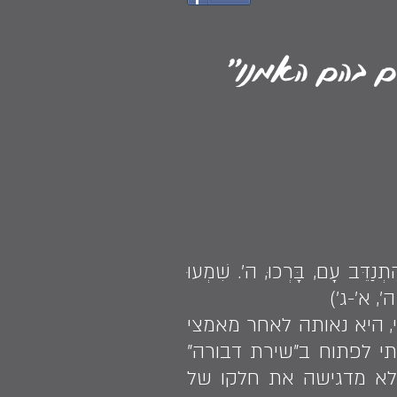
כים בהם האמנו"
ִתְנַדֵּב עָם, בָּרְכוּ, ה'. שִׁמְעוּ
 ה', א'-ג')
, היא נאותה לאחר מאמצי
תי לפתוח ב"שירת דבורה"
אלא מדגישה את חלקו של