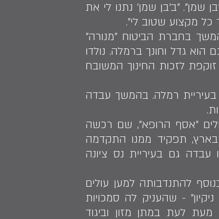
שמן". "ב'בן שמן' נתנו לי את
 כל מקצוע שטוב לי".
בהמשך בחברת הביטוח "מנורה"
דכי אברהם שביט, גם הוא גדל וחונך ברמלה. נולדו
זוקפת לזכות החינוך המשובח
בעיריית רמלה. בהמשך עבדה
ת.
ים "אסף הרופא", שם רכשה
בארץ, תפקיד ממנו התקדמה
 עבדה גם בעיריית נס ציונה
נוסף להתנדבותה למען עולים
קיון" - שהעניק לה סמכויות
עת לעת במתן מזון וביגוד