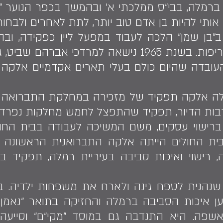
ברמלה, בבי"ס ממלכתי א' ובהמשך בכפר הנוער "בן 
 אותי להיות בן אדם טוב יותר, לתת לאחרים ולבחור
ן ב"בן שמן" הלכה לעבוד במפעל ליין כפקידה, ו
בנושא חישובי פרמיה בשריפות. בשנת 1965 נישאה למר
עובדה שהיום כולם בעלי תארים אקדמיים אלקה 
יבלה אלקה תפקיד של מזכירה במחלקת התברואה 
בות הדיור, תפקיד שהתפצל לחמש מחלקות נפרדו
רישוי עסקים, משם המשיכה לעבודה בבית החול
בית החולים הייתה אלקה התברואנית הראשונה 
רישוי ואיכות סביבה בעיריית רמלה, תפקיד בו
שנהנית לטפח גינה ולארח את משפחות ילדיה. ב
איכות הסביבה ברמלה והחזיקה בתואר "נאמן ני
פה. היא התנדבה גם במוסד "מקי"ם" וסייעה מ