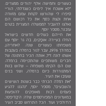
כעשרים וחמישה אלף יהודים ממצרים.
"לא אשכח איך לימים כשגדלתי, הוריי
סיפרו לי שהורשו לקחת עמם מזוודה
אחת וקצת כסף. את כל רכושם הם
נאלצו להעביר לממשלה המצרית בטרם
עזבנו", מספר יוסף.
את חייהם כעולים חדשים בישראל
החלו בעיירה אופָקִים, בה גר יוסף עם
משפחתו כעשרים שנה. לאחריהן,
במהלך 1976, עבר לגור ברמלה בעקבות
אשתו לוּנה ז"ל, אותה הכיר בחתונה של
חברים משותפים שהתקיימה ברמלה.
שם הם הקימו משפחה – שלוש בנות
המתגוררות כיום ברמלה, ושני בנים
שעזבו את העיר.
"את רמלה הכרתי כבר בשנות השישים
והשבעים", מספר יוסף, "נהגנו להגיע
פעמים רבות מאופקים להופעות
במועדונים המפורסמים שלה: ה'קָלִיפְּסו',
ה'דולפין' ועוד. הכל התרחש סביב העיר