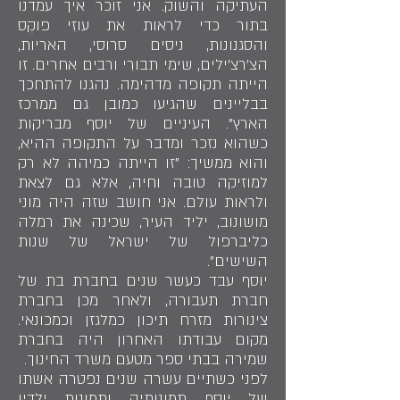
העתיקה והשוק. אני זוכר איך עמדנו
בתור כדי לראות את עוזִי פוקְס
והסגנונות, ניסים סרוסי, האריות,
הצ'רצ'ילים, שימי תבורִי ורבים אחרים. זו
הייתה תקופה מדהימה. נהגנו להתחכך
בבליינים שהגיעו כמובן גם ממרכז
הארץ". העיניים של יוסף מבריקות
כשהוא נזכר ומדבר על התקופה ההיא,
והוא ממשיך: "זו הייתה כמיהה לא רק
למוזיקה טובה וחיה, אלא גם לצאת
ולראות עולם. אני חושב שזה היה מוני
מושונוב, יליד העיר, שכינה את רמלה
כליברפול של ישראל של שנות
השישים".
יוסף עבד כעשר שנים בחברת בת של
חברת תעבורה, ולאחר מכן בחברת
צינורות מזרח תיכון כמלגזן וכמכונאי.
מקום עבודתו האחרון היה בחברת
שמירה בבתי ספר מטעם משרד החינוך.
לפני כשתיים עשרה שנים נפטרה אשתו
של יוסף. תמונותיהָ ותמונות ילדיו