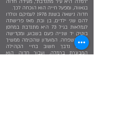
"רמלה היא עיר מתנדבת", מעידה חדוה
בגאווה, ומפעל חייה הוא הוכחה לכך.
חדוה נישאה בשנת 1978 לעמיקם ונולדו
להם שני ילדים, בן ובת. מאז פרישתה
לגמלאות בגיל 73 היא מתנדבת במחסן
בוטיק יד שנייה פעם בשבוע, ומקדישה
זמן למשפחה. המועדון שהקימה ממשיך
להוות נדבך חשוב בחיי הקהילה
המבוגרת ברמלה, ועבור חדוה הוא
מסמל ניצחון משפחתי של תקומה
והנצחה.
"האנשים ברמלה מדהימים ומקסימים",
מסכמת חדוה, "ואפשר לעשות כאן עוד
המון דברים יפים ומקסימים. רק צריך
לרצות".
שתף בסיפור