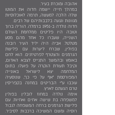
אהובה ומוכרת בעיר.
במהלך חייה יישמה חדוה את המוטו
שלה הלכה למעשה, תרמה לאוכלוסיות
מגוונות ונגעה בלבבותיהם של רבים.
חדוה נולדה ב-1951 ברמלה. הוריה ברוך
וטובה היו פליטים ממלחמת העולם
השנייה, שעברו כל אחד מהם מסע
מטלטל. אביה היה יליד העיר רובנה
בפולין, שברח ליערות עם פלישת
הגרמנים והצטרף לפרטיזנים. הוא לחם
באומץ ובהמשך התגייס לצבא האדום,
וקיבל תעודת הוקרה על פועלו. בתום
המלחמה יצא לישראל באונייה
המפורסמת "אף על פי כן", שנוסעיה
עוכבו ע"י הבריטים במחנה בקפריסין
טרם הגעתם לארץ.
אימה נולדה במחוז לובלין בפולין
למשפחה בת שישה אחים ואחיות. עם
פלישת הגרמנים ברחה המשפחה לגבול
רוסיה ומשם המשיכה ברכבות לסיביר.