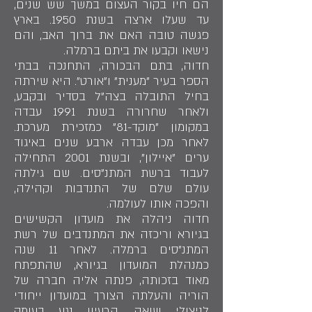
הם חיו בקור העצום במשך שש שנים,
עד שעלו ארצה בשנת 1950. בארץ
פגשה טובה האם את ברוך האב, והם
נישאו וקבעו את ביתם ברמלה.
חדוה, בתם הבכורה, התחנכה בבתי
הספר בעיר "מענית" ו"אורט". היא שירתה
בחיל התובלה בצה"ל בסדיר ובקבע,
ולאחר שחרורה בשנת 1991 עבדה
במקומון "מוקד-81" כמזכירת מערכת.
לאחר מכן עבדה ארבע שנים באיגוד
ערים "איילון", ובשנת 2001 התחילה
לעבוד ברשת המתנ"סים. שם גילתה
עולם שלם של התנדבות וקהילה,
והפכה אותו לעולמה.
חדוה ניהלה את מועדון הקשישים
בגיורא וריכזה את המתנדבים של רשת
המתנ"סים ברמלה. לאחר 11 שנה
כמנהלת המועדון בגיורא, שהתפתח
מאוד בזכותה, פנתה אליה חברה של
הוריה והעלתה הצורך במועדון ייחודי
לניצולי שואה. הרעיון נגע בעומק