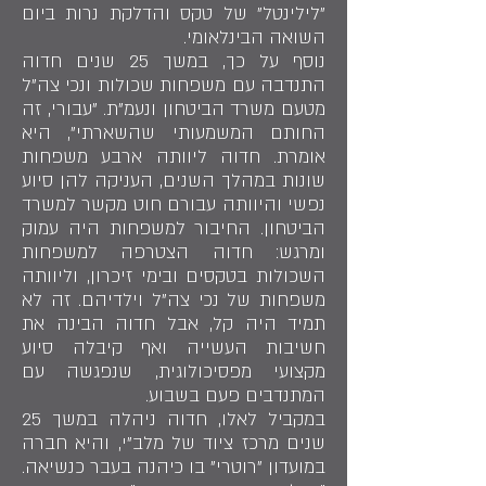
"לילינטל" של טקס והדלקת נרות ביום
השואה הבינלאומי.
נוסף על כך, במשך 25 שנים חדוה
התנדבה עם משפחות שכולות ונכי צה"ל
מטעם משרד הביטחון ונעמ"ת. "עבורי, זה
החותם המשמעותי שהשארתי", היא
אומרת. חדוה ליוותה ארבע משפחות
שונות במהלך השנים, העניקה להן סיוע
נפשי והיוותה עבורם חוט מקשר למשרד
הביטחון. החיבור למשפחות היה עמוק
ומרגש: חדוה הצטרפה למשפחות
השכולות בטקסים ובימי זיכרון, וליוותה
משפחות של נכי צה"ל וילדיהם. זה לא
תמיד היה קל, אבל חדוה הבינה את
חשיבות העשייה ואף קיבלה סיוע
מקצועי מפסיכולוגית, שנפגשה עם
המתנדבים פעם בשבוע.
במקביל לאלו, חדוה ניהלה במשך 25
שנים מרכז ציוד של מלב"י, והיא חברה
במועדון "רוטרי" בו כיהנה בעבר כנשיאה.