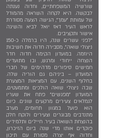
שורשיה המשפחתיים, וחדוה נענתה
לבקשה. היא לקחה השראה מהמודל
של עמותת "עמך", הגישה הצעה מסודרת
לראש העיר דאז יואל לביא והשיגה
אישור ותקציבים.
"לפני עשרים שנה, היו ברמלה כ-150
ניצולי שואה", מסבירה חדוה את חשיבות
היוזמה. במועדון הקימה חדוה חדר
הנצחה ייחודי ומרגש, ובו מתועדים
חמישים סיפורים מדהימים של חברי
המועדון – ביניהם גם הוריה שלה.
בחלוף השנים, עם המציאות המצערת
שבה ניצולי שואה הולכים ומתמעטים,
המועדון "מפגשים" פתח את שעריו
לגמלאים צעירים מרקעים שונים. כיום
הוא פועל במגוון תחומים, מערב
מתנדבים מבוגרים וצעירים ולוקח חלק
בהנצחת השואה בעיר. חיילים ותלמידים
פוקדים אותו מדי שנה ביום הזיכרון,
וחדוה אף יצרה מסורת עם תיכון