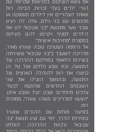
את נושא השיקום. בפגישות שקיימה עם
הורי ילדים בעלי נכויות, הבינה רות
שאחר הצהריים אין לילדים תעסוקה או
מפגשים עם בני גילם. עלה לה רעיון
שבני נוער מתנועת "בני עקיבא" ילוו את
הילדים לסניף ויקיימו להם פעילות
במסגרת "מחויבות אישית".
אל היוזמה הצטרפו טובה שוורץ מאיר,
מדריכה לשעבר ב"בני עקיבא" ששירתה
בשירות הלאומי במחלקת ההדרכה של
התנועה, ובת שבע פלדמן אגל טל. הן
קישרו את רות להנהלה הארצית של
התנועה, ובהמשך הובילו את שני
השבטים החדשים שהוקמו לבעלי
צרכים מיוחדים: שבט יובל ושבט איתן.
"הצענו למדריכים משהו שונה", מספרת
רות.
בסיעור מוחות עם ההורים שנערך
בתחילת הדרך, יחד עם נציג תנועת "בני
עקיבא" ורכזות ההדרכה, הוחלט
שהחניכים יבואו אל הילד הביתה וביחד