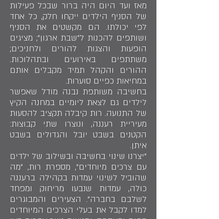
מאז ועד היום היה ברור שבכל פעילות
של הסניף הילדים ייקחו חלק, כל אחד
לפי יכולתו. הם מקשטים את הסניף
ושותפים להכנות ל"שבת ארגון"; מציגים
הופעות והצגות להורים ולחניכים;
משתתפים באירועים ובתהלוכות.
ההורים והקהל תמיד מקבלים אותם
במחיאות כפיים סוערות.
בחשיבה משותפת נבנה מודל שאפשר
לילדים גם לצאת ליומיים במחנה הקיץ
של התנועה. רות קיבלה תקציב להסעות
מעיריית רעננה, ונוצרו שתי קבוצות:
הקטנים בשבט יובל והגדולים בשבט
איתן.
"יצרנו שינוי בחשיבה ובשילוב של ילדים
עם צרכים מיוחדים", מספרת רות, "מה
שהוביל לשינוי עמדות בקהילה ברעננה
כולה, עמדות שנבעו מריחוק ומפחד
לשלבם בחברה". הצעירים והמבוגרים
למדו לקבל את בעלי הצרכים המיוחדים