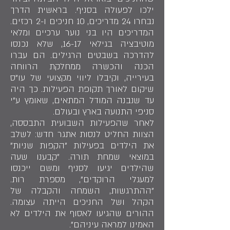
ילכו לפעולה בסניף. בראשית הדרך
נבחרו 24 מדריכים, 10 חניכים ו-2 רכזים.
המדריכים היו בני נוער ערכיים ומלאי
מוטיבציה בגילאי 16-17, שלא נכנסו
להדרכה בשבטים הרגילים. הם עברו
הכנה והכשרה ממחלקת הרווחה
בעירייה, וקיבלו ליווי מקצועי של עו"ס
שיקום לאורך תקופת הפעילות. כך היה
עד שנבנה המודל המתאים, שאומץ ע"י
סניפי התנועה בארץ ובעולם.
לאחר שהפעילות השבועית התבססה,
הצוות החליט לנסות אתגר חדש: לשלב
את הילדים בפעילות "הקפות שניות"
במוצאי שמחת תורה. "קבענו שעה
שהילדים יגיעו לסניף ומשם ייכנסו
למעגלי הרוקדים", מספרת רות.
"ההתרגשות, השמחה והקבלה של
הקהל ושל החניכים הייתה עצומה.
ההורים שהגיעו לאסוף את הילדים לא
האמינו למראה עיניהם".