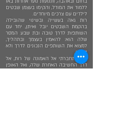
בחום ובאהבה, ותנועות נוער אחרות באו
ללמוד את המודל, והקימו בעצמן שבטים
לילדים עם צרכים מיוחדים.
רות גאה בעשייה ובשינוי שהובילה
בהקמת השבטים יובל ואיתן, יחד עם
השותפות לדרך טובה ובת שבע. המסר
שלה הוא: להאמין בעצמך ובתהליך,
למצוא את השותפים הנכונים לדרך ולא
לפחד.
אני התחברתי אל האמונה של רות, אל
דרך החשיבה האחרת שלה, ואל האופן
בו היא מסתכלת על ילדים בעלי צרכים
מיוחדים. הרי מהפעילות הזו ברור
לכולנו שילדים הם ילדים.
שתף בסיפור
"הובלנו שינוי עמדות כלפי אנשים עם נכויות