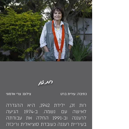
רות זק
כתיבה: עירית ברט
צילום: צרי אדמוני
רות זק, ילידת 1942, היא ההגדרה
לאישה עם נשמה. ב-1974 הגיעה
לרעננה וב-1991 החלה את עבודתה
בעיריית רעננה כעובדת סוציאלית וריכזה