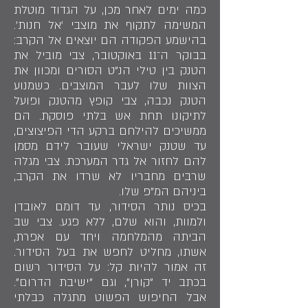
כמה ימים לאחר מכן, על הגדוד מוטלת
המשימה לתקוף את מוצבי 'אל חנות'.
בהישמע הפקודה הם יוצאים אל הקרב:
בבוקר ה־11 באוקטובר, צבי מוביל את
הטנק בין טילי הנ"ט הסורים ומכוון את
הצוות שלו לעבר המוצבים. כשמנוע
הטנק נכבה, צבי קופץ מהטנק ופועל
לתיקונו תחת אש בלתי פוסקת. הם
ממשיכים להילחם ברקע הדי הפיצוצים,
עד שטנק ישראלי שעובר לידם מסמן
להם לחזור אל גדר המערכת. צבי מגלה
שרבים מחבריו לא שרדו את הקרב,
ביניהם המ"פ שלו.
בכיס נותר הסידור, עד דומם לאובדן
ולמוות, והוא שלם, ללא פגע. צבי שב
הביתה מהמלחמה ויחד עם אפרת,
אשתו, מחליט לחפש את בעל הסידור.
זה אמור להיות קל: על הסידור רשום
בכתב יד "קורן", וגם "ישיבת הדרום".
אבל החיפוש הפשוט מתגלה כבלתי