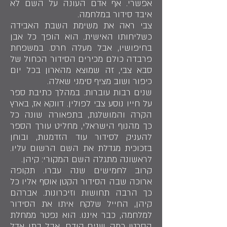
אפשרי. אף אדם העונה על השם לא
איבד סידור במלחמה.
צבי ראה את משימת השבת האבידה
כשליחותו האישית. הוא הופך כל אבן
בחיפושיו, אבל מעלה חרס. במשפחת
פרבדה כולם מכירים הסידור הכחול של
סבא צבי, זה שמוצא מהארון בכל יום
כיפור ושוב מציף סימני שאלה.
שנים רבות עוברות. במהלך כתיבת ספר
על חייו נוסע צבי לפולין. דווקא אז, בארץ
הקרה והמושלגת, בתפאורה שונה כל
כך מהנוף הישראלי, מחליט עורך הספר
להעניק לסידור עוד הזדמנות, ובוחן
בזכוכית מגדלת את השם הרשום עליו.
לראשונה מתגלה השם המקורי: קיהן.
קרוב לחמישים שנה עברו. תקופה
ארוכה שבה הסידור הקטן אוסף אליו כל
כך הרבה תחושות וזיכרונות. אברהם
קיהן, החייל שלקח איתו את הסידור
למלחמה, כבר איננו. הוא נפטר ממחלת
הסרטן כמה שנים קודם. אבל בתו אדל