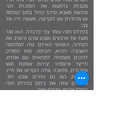
מקבלת בדמעות את המזכרת הכי
מרגשת מאבא: סידור כחול בתוך קופסת
עץ מהודרת עם הקדשה, מעשה ידיו של
צבי.
בפרדס חנה עומד צבי פרבדה. הוא סגר
מעגל של ארבעים ושבע שנים והשיב את
הסידור, השותף האילם שלו למלחמה
העצובה ההיא, הביתה. מאז הספיק
להקים משפחה לתפארת עם אפרת,
ולייצר אינספור יצירות אומנות מעץ
ומזכוכית, מלאכה שלה הקדיש את חייו.
היצירות, כמו גם החיים שבנו יחד,
ממלאים עתה את ביתם בפרדס חנה
בשלל צורות, צבעים ואור.
"היצירות כמו גם החיים שבנינו פה, ממלאים