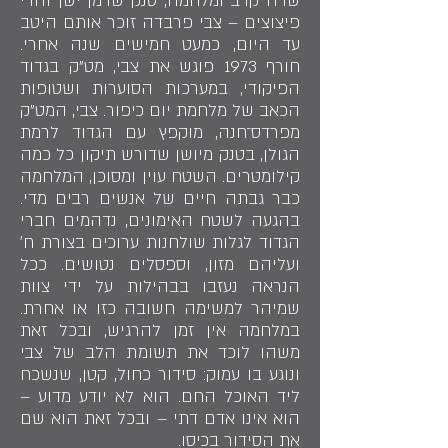
שדה קרב ומלחמה, טנק שרמן ישן והדי
פיצוצים – צבי פרבדה זוכר אותם היטב
עד היום, כמעט חמישים שנה אחרי.
חורף 1973 פוגש את צבי, מט"ק בגדוד
הפיקודי, במערכות הסוערות ושטופות
הכאב של מלחמת יום כיפור. צבי, המט"ק
מפרדס־חנה, מוקפץ עם הגדוד לרמת
הגולן, בטנק מיושן שדורש תיקון כל כמה
קילומטרים. השטח עוין ומסוכן, המלחמה
כבר גבתה חיים של אנשים רבים מדי.
בהגעה לשטח האימונים, נדהמים חברי
הגדוד לגלות שולחנות ערוכים בצורת ח׳
ועליהם מזון, וספסלים נטושים. ככל
הנראה נעזבו בבהילות על ידי צוות
שמיהר למשימה חשובה כזו או אחרת.
במלחמה אין זמן להרגיש, ובכל זאת
משהו לוכד את תשומת הלב של צבי
ונוגע בו עמוק: סידור כחול, קטן, שנשכח
ליד האוכל החם. הוא לא יודע מדוע –
הוא אינו אדם דתי – ובכל זאת הוא שם
את הסידור בכיסו.