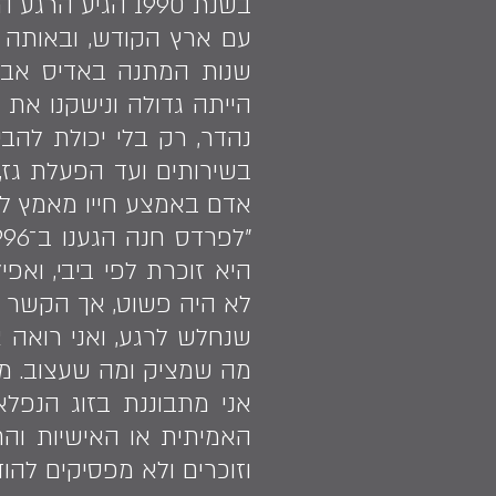
בשנת 1990 הגי
עם ארץ הקודש, ובאותה
הייתה גדולה ונישקנו את
נהדר, רק בלי יכולת להב
בשירותים ועד הפעלת גז, 
אדם באמצע חייו מאמץ לו
היא זוכרת לפי ביבי, ואפ
לא היה פשוט, אך הקשר ע
שנחלש לרגע, ואני רואה 
מה שמציק ומה שעצוב. מאז
אני מתבוננת בזוג הנפלא
האמיתית או האישיות והח
וזוכרים ולא מפסיקים להודו