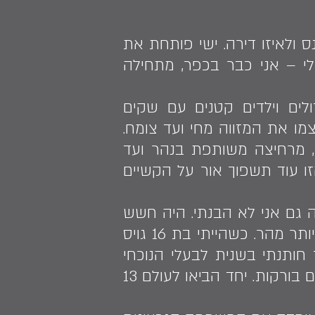
ס ולאיזו דירה. ישי פותחת את
י – אני כבר בכפר, מתחילה
לים וילדים קטנים עם שקים
מו את המזווה מחי ועד צומח.
, מרחיצה משותפת בנהר ועד
ו עוד תשפוך אור על הקשיים
"כמו שאת לא מבינה גם אני לא הבנתי. היה חשש
מחטיפת בנות, לכן על אב המשפחה הוטלה האחריות למצוא שידוך כמה שיותר מהר. כשהייתי בת 16 גויס
 חותנתי בשנית לבעלי הנוכחי
אסרס". ישי מחייכת לבעלה חיוך מבויש והוא מחזיר לה את אותו החיוך בעיניים בורקות. יחד הביאו לעולם 13