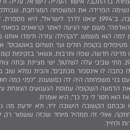
ע הרגע המיוחל בו התקבל אישור העלייה לישראל. עליי
 נשימה הפרידה את המשפחה המורחבת, שבחלקה 
שנות המתנה באדיס אבבה, ב־1994 יצאנו לדרך לישראל"
 האדמה". משם ישי הגיעה לאתר קרוואנים בפאתי 
ין למה הוא משמש. "הקהילה עזרה ולימדו אותנו
מטיפולים בקופת חולים ועד תשלום באוטובוס". אנ
 מדינה חדשה, שפה ותרבות, ונשאר בזקיפות קומה
"לפרדס חנה הגענו ב־1996, מתי שביבי עלה לשלטון", ישי מציינ
ילו כתבה לו אינספור מכתבים", והבית נמלא שוב
ם בני משפחתה היה לה כמשענת. "לפני כמה חוד
את הדמעה השקופה עמוסת הגעגועים הצונחת על ל
 הוא חסר לי כל כך", היא אומרת.
 ובבתם הקשובה הישובה ליד, ולא יודעת מה גד
וזקה. ואולי זה תמהיל מיוחד שכזה ששמור רק לכ
ת ולחייך.