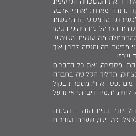
ה זו איחדה את המשפחה הגרעינית
נותרה מאחור. "אחרי ארבע
, היא מספרת, "כשירדנו מהמטוס ההתרגשות
טירת הכרמל עם ריהוט בסיסי
 מההתחלה מה עושים, משימוש
י מביטה בה ומנסה להבין איך
 שכזו.
ת ובתה צוחקת ומסבירה, "את כל הדברים
 בצחוק. תהליך הקליטה בחברה
שים נפטר אחי", מספרת בקול
חיה. "תמיד דיברתי איתו על
ול יותר בבית הזה – הענווה
אלו כמו ישי, שעברו ועוברים