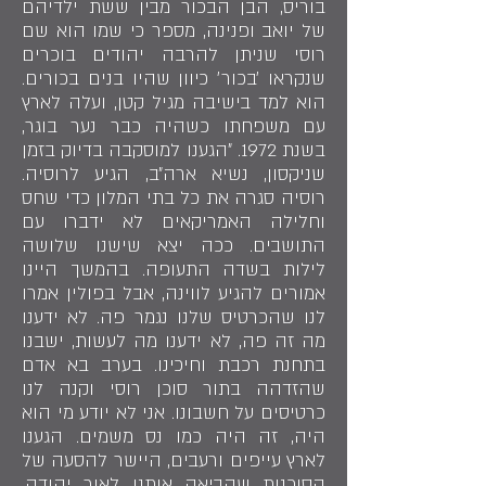
בוריס, הבן הבכור מבין ששת ילדיהם
של יואב ופנינה, מספר כי שמו הוא שם
רוסי שניתן להרבה יהודים בוכרים
שנקראו ׳בכור׳ כיוון שהיו בנים בכורים.
הוא למד בישיבה מגיל קטן, ועלה לארץ
עם משפחתו כשהיה כבר נער בוגר,
בשנת 1972. ״הגענו למוסקבה בדיוק בזמן
שניקסון, נשיא ארה״ב, הגיע לרוסיה.
רוסיה סגרה את כל בתי המלון כדי שחס
וחלילה האמריקאים לא ידברו עם
התושבים. ככה יצא שישנו שלושה
לילות בשדה התעופה. בהמשך היינו
אמורים להגיע לווינה, אבל בפולין אמרו
לנו שהכרטיס שלנו נגמר פה. לא ידענו
מה זה פה, לא ידענו מה לעשות, ישבנו
בתחנת רכבת וחיכינו. בערב בא אדם
שהזדהה בתור סוכן רוסי וקנה לנו
כרטיסים על חשבונו. אני לא יודע מי הוא
היה, זה היה כמו נס משמים. הגענו
לארץ עייפים ורעבים, היישר להסעה של
הסוכנות שהביאה אותנו לאור יהודה,