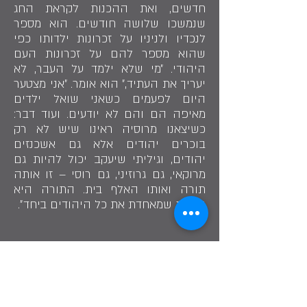
חדשים, ואת ההכנות לקראת החג
שנמשכו שלושה חודשים. הוא מספר
לנכדיו ולניניו על זכרונות ילדותו כפי
שהוא מספר להם על זכרונות העם
היהודי. ״מי שלא ילמד על העבר, לא
יעריך את העתיד,״ הוא אומר. ״אני מצטער
היום לפעמים כשאני שואל ילדים
מאיפה הם והם לא יודעים. ועוד דבר:
כשיצאנו מרוסיה ראינו שיש לא רק
בוכרים יהודים אלא גם אשכנזים
יהודים, וגיליתי שיעקב יכול להיות גם
מרוקאי, גם גרוזיני, גם רוסי – זו אותה
תורה ואותו האלף בית. התורה היא
האחת שמאחדת את כל היהודים ביחד״.
"במשך שנים עזר לטפח את הקהילה הבוכרית