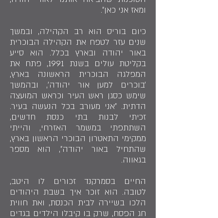
ומאז אני כאן״.
כיום בוריס הוא רב הקהילה, ובמשך
שנים עזר לטפח את הקהילה הבוכרית
באור יהודה ובארץ בכלל. הוא סייע
בקליטת עולים בשנת 1991, פתח את
המפלגה הבוכרית הראשונה בארץ,
׳בוכרים למען אור יהודה׳, ובהמשך
שימש כסגן ראש העיר וכראש המועצה
הדתית. ״אני מעורב בכל הנעשה בעיר.
זכיתי לבנות בתי כנסת חדשים,
השתתפתי במשמר האזרחי, והייתי
ממקימי התאטרון הבוכרי הראשון בארץ,
שהתחיל באור יהודה״, הוא מספר
בגאווה.
החיים בסמרקנד זכורים לו היטב,
לטובה. הוא זוכר איך בשבת היהודים
הלכו בשיירה לבית הכנסת, ואת חווית
חג הפסח, שרק בו קיבלו הילדים בגדים