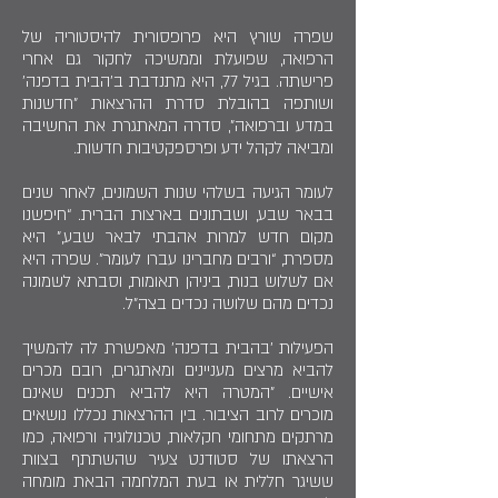
שפרה שורץ היא פרופסורית להיסטוריה של
הרפואה, שפועלת וממשיכה לחקור גם אחרי
פרישתה. בגיל 77, היא מתנדבת ב'הבית בדפנה'
ושותפה בהובלת סדרת ההרצאות "חדשנות
במדע וברפואה”, סדרה המאתגרת את החשיבה
ומביאה לקהל ידע ופרספקטיבות חדשות.
לעומר הגיעה בשלהי שנות השמונים, לאחר שנים
בבאר שבע, ושבתונים בארצות הברית. “חיפשנו
מקום חדש למרות אהבתי לבאר שבע,” היא
מספרת, “ורבים מחברינו עברו לעומר”. שפרה היא
אם לשלוש בנות, ביניהן תאומות, וסבתא לשמונה
נכדים מהם שלושה נכדים בצה"ל.
הפעילות 'בהבית בדפנה' מאפשרת לה להמשיך
להביא מרצים מעניינים ומאתגרים, רובם מכרים
אישיים. "המטרה היא להביא תכנים שאינם
מוכרים לרוב הציבור. בין ההרצאות נכללו נושאים
מרתקים מתחומי חקלאות, טכנולוגיה ורפואה, כמו
הרצאתו של סטודנט צעיר שהשתתף בצוות
ששיגר חללית או בעת המלחמה הבאת מומחה