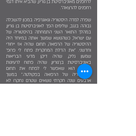
לרחפנים מאוניברסיטת בן גוריון, שהביא איתו דגמי
רחפנים להרצאה".
שפרה למדה היסטוריה וגאוגרפיה במכון להשכלה
גבוהה בנגב, שלימים הפך לאוניברסיטת בן גוריון,
במהלך התואר השני התמחתה בהיסטוריה של
עם ישראל, כשהנושא שמשך אותה במיוחד היה
ההיסטוריה של הרפואה, תחום שהיה אז ייחודי
וחדשני. "את הדלת המחקרית פתח לי פרופ’
שמעון גליק, שהיה דיקן מדעי הבריאות
באוניברסיטת בן־גוריון, שהיה פתוח לרעיונות
חדשים, הוא שאפשר לי לפתח את תחום
ההיסטוריה של הרפואה בפקולטה." במשך
ארבעים שנה חקרתי נושאים שטרם נחקרו לא
בארץ ולא בעולם. מחקרי הראשון היה ההיסטוריה
של מוסד קופת החולים, שהיה ועדיין מוסד ייחודי
וחדשני בעולם. "גילינו דברים רבים שלא היו ידועים
כלל” היא אומרת, ולשמחתי קיבלתי תמיכה אדירה
במחקר ובקריירה שלי מעמיתים רבים במערכת
הבריאות”. שפרה פרסמה שבעה ספרים והייתה
מחברת שותפה בעשרה ספרים נוספים כולם
בהיסטוריה של הרפואה.