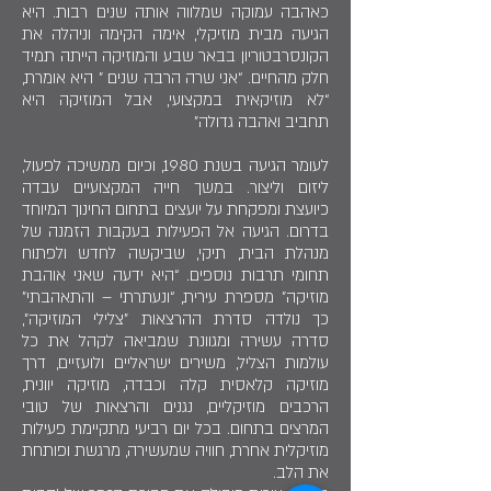
כאהבה עמוקה שמלווה אותה שנים רבות. היא
הגיעה מבית מוזיקלי, אימה הקימה וניהלה את
הקונסרבטוריון בבאר שבע והמוזיקה הייתה תמיד
חלק מהחיים. “אני שרה הרבה שנים ” היא אומרת,
“לא מוזיקאית במקצועי, אבל המוזיקה היא
תחביב ואהבה גדולה”
לעומר הגיעה בשנת 1980, וכיום ממשיכה לפעול,
ליזום וליצור. במשך חייה המקצועיים עבדה
כיועצת ומפקחת על יועצים בתחום החינוך המיוחד
בדרום. הגיעה אל הפעילות בעקבות הזמנה של
מנהלת הבית, תיקי, שביקשה לחדש ולפתוח
תחומי תרבות נוספים. “היא ידעה שאני אוהבת
מוזיקה” מספרת עירית, “ונעתרתי – והתאהבתי”
כך נולדה סדרת ההרצאות "צלילי המוזיקה”,
סדרה עשירה ומגוונת שמביאה לקהל את כל
עולמות הצליל, משירים ישראליים ולועזיים, דרך
מוזיקה קלאסית קלה וכבדה, מוזיקה יוונית,
הרכבים מוזיקליים, נגנים והרצאות של טובי
המרצים בתחום. בכל יום רביעי מתקיימת פעילות
מוזיקלית אחרת, חוויה שמעשירה, מרגשת ופותחת
את הלב.