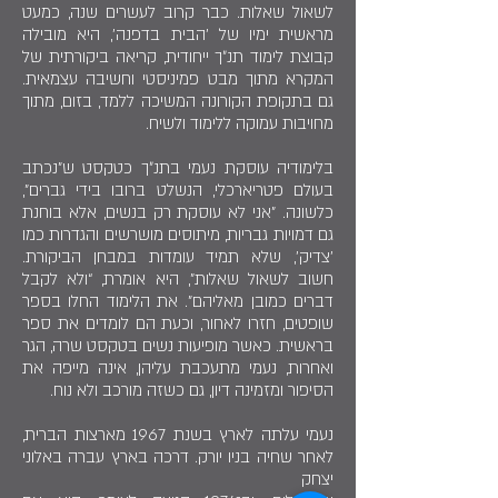
לשאול שאלות. כבר קרוב לעשרים שנה, כמעט
מראשית ימיו של 'הבית בדפנה', היא מובילה
קבוצת לימוד תנ״ך ייחודית, קריאה ביקורתית של
המקרא מתוך מבט פמיניסטי וחשיבה עצמאית.
גם בתקופת הקורונה המשיכה ללמד, בזום, מתוך
מחויבות עמוקה ללימוד ולשיח.
בלימודיה עוסקת נעמי בתנ״ך כטקסט ש"נכתב
בעולם פטריארכלי, הנשלט ברובו בידי גברים",
כלשונה. "אני לא עוסקת רק בנשים, אלא בוחנת
גם דמויות גבריות, מיתוסים מושרשים והגדרות כמו
'צדיק', שלא תמיד עומדות במבחן הביקורת.
חשוב לשאול שאלות”, היא אומרת, “ולא לקבל
דברים כמובן מאליהם”. את הלימוד החלו בספר
שופטים, חזרו לאחור, וכעת הם לומדים את ספר
בראשית. כאשר מופיעות נשים בטקסט שרה, הגר
ואחרות, נעמי מתעכבת עליהן, אינה מייפה את
הסיפור ומזמינה דיון, גם כשזה מורכב ולא נוח.
נעמי עלתה לארץ בשנת 1967 מארצות הברית,
לאחר שחיה בניו יורק. דרכה בארץ עברה באלוני
יצחק