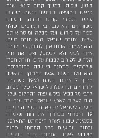
ביטון, שכיהן במשך קרוב ל-30 שנה
כראש המועצה הדתית בנשר. משרדו
עמוס בספרי קודש ותורה, ובעודנו
משוחחים הוא עובר בין המדפים ושולף
ספר על קידוש ועל קבלה ומוסר אותם
אלינו. "תורת ישראל היא תורת חיים.
היא מלמדת אותנו איך לחיות, איך לוותר
אחד לשני ולא לכעוס", ואכן את חייו
הקדיש לקירוב לבבות על פי תורת חב"ד
שלרגליה התחנך בישיבה בקזבלנקה.
הוא נולד בשנת 1944 במרוקו, הראשון
מתוך 7 אחים. בשנת 1963 כשהותר
ליהודי מרוקו לעלות לישראל שלח מכתב
לרבי מלובביץ וביקש עצה. "החלום שלנו
היה לעלות לארץ ישראל. הרב ענה לי
'תעלה לישראל רק כאדם נשוי'. הייתי בן
19 והכרתי בשידוך את רות שלמדה
בסמינר. שבוע לאחר היכרותנו התארסנו
ובתוך שבועיים כבר התחתנו. פחות
משבוע לאחר החתונה כבר התחלנו