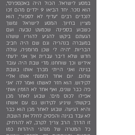
במסע לישראל. הכול היה באקספרס",
הוא נזכר. יחד הביאו 9 ילדים מהם זכו
לנכדים רבים "עדיף לא לספור", הוא
מציין בחיוך. המסע לישראל נמשך
כשבוע בספינה שכמעט טבעה ועם
הגעתם ביקש להגיע להוריו ששהו
במעברה בנהריה וגם שם היה חביב
הבריות. "היה לי שכן מרומניה, עולה
חדש שלא דיבר עברית אך אני ידעתי
אידיש וכך שוחחנו. מדי שבת היה עובד
בגינה ואני הייתי מברך אותו בשבת
שלום. יום אחד הזמנתי אותו אליי
לקידוש. הוא חזר לאשתו ואמר לה 'אני
פה כבר שנים, ואף אחד לא הזמין אותי
אפילו לכוס מים'. שבוע לאחר מכן
ביקשתי שיגיע לקידוש גם עם אשתו
והיא הגיעה. שבוע לאחר מכן הוא כבר
לא עבד בגינה והפסיק לחלל את השבת.
זו הדרך. הרב צריך לקרב, לא להרחיק.
כל המטרה של מנהגי היהדות כמו