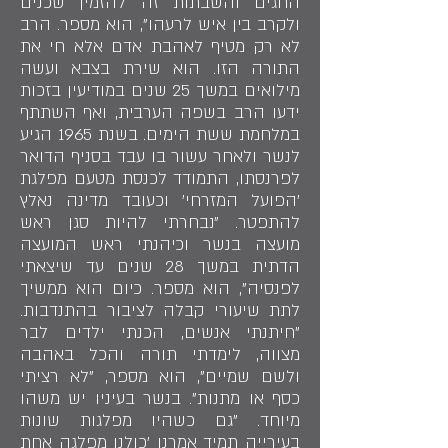
החגים והשבתות זה להזמין שכנים
ולקרב בין איש לרעהו", הוא מספר. הרב
לא רק מטיף לאהבת אדם אלא חי את
התורה הזו. הוא שירת בצבא ועשה
מילואים במשך 25 שנים במודיעין בזכות
ידעו הרב בשפה הערבית, ואף השתתף
במלחמת ששת הימים. בשנת 1965 הגיע
לנשר ולאחר עשור בו עבד בסניף הדואר
לפרנסתו, התמודד לכנסת מטעם מפלגת
'הפועל המזרחי' וכעובד מדינה נאלץ
להתפטר. "נבחרתי להיות סגן ראש
מועצה בנשר וכיהנתי ראש המועצה
הדתית במשך 28 שנים עד שיצאתי
לפנסיה", הוא מספר. כיום הוא ממשיך
לתת שיעורי קבלה לציבור בהתנדבות.
"חיתנתי אנשים, הכנתי ילדים לבר
מצווה, לימדתי תורה והכל באהבה
ולשם שמיים", הוא מספר, "לא רציתי
כסף או מתנות". בנשר בעיניו יש משהו
מיוחד. "גם כשהיו מפלגות שונות
בעירייה תמיד אמרנו 'כולנו מפלגה אחת