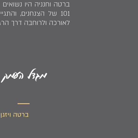
101 של הצנחנים, והתג
לאורכה ולרוחבה דרך הרגל
מגדל העמק ז
ברטה ויזגן