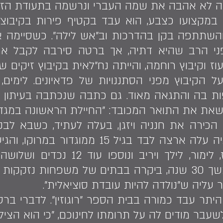
טה לא אהבה את שמה העברי ונרשמה בתעודת הזה
במקצועו כצבע, הוא עבד בקטיף פירות בקיבוצ
השתתפה בקן בהדרכות וב"אש לילה". כשסיימה את 
ני הרב שהיא דתיה, אך ברטה סירבה לקבל את "
וז וקיבוץ רוחמה, והייתה נח״לאית בקיבוץ זיקים 
ל הקיבוץ מפני הסתננויות של פדאיונים. לימ
ות בה והתגאה מאוד. גם כתבה שנכתבה בעיתון המ
ושאת את התואר המכובד: "החיילת הראשונה במגד
כירה את חנניה ויזגן, בעלה לעתיד, כשבא לב
טולדנו במגדל העמק. חנניה עלה ארצה לבד בגי
חמישה ילדים: עופר, ארז, לימור, ל
הרווחה במגדל העמק במשך 30 שנה, ביקרה בבתים של משפחות 
עליה ש"נולדה להיות עובדת סוציאלית".
ן היתר עבד כמורה בבית הספר "רוגוזין". לדברי בר
שעבר מודים לה על תרומתו לחינוכם, "כי הוא הצי