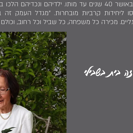
ברטה וחנניה היו נשואים באושר 40 שנים עד מותו. ילדיהם
ייסו ליחידות קרביות מובחרות. "מגדל העמק זה 
יים. מכירה כל משפחה, כל שביל וכל רחוב, וכולם 
ה בית בשבילי