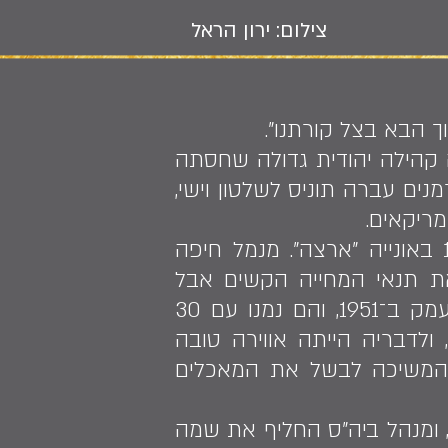
צילום: ירון הראל
 הבא בצל קורתנו".
יר הייתה קהילה יהודית גדולה שחסתה
ם עברה תוניס לשלטון וישי,
ריקאים.
אביה היה ציוני דתי והיה חבר בתנועת "דרור", והם עלו לארץ בשנת 1949 באונייה "ארצה". מנמל חיפה
את תנאי המחייה הקשים אבל
הסתגלה עם הזמן. משפחתה עברה טלטלות רבות עד שהגיעה למגדל העמק ב־1951, והם נמנו עם 30
לדבריה הייתה אווירה טובה
ה המשיכה לבשל את המאכלים
 ומנהל ביה"ס החליף את שמה