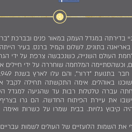
יי בדירתה במגדל העמק במאור פנים ובברכת "ברוך
רטה נולדה בשנת 1943 באריאנה בתוניס, לשלום וקמיל ברנס. בע
ת העולם השנייה, כשנכבשה צרפת על ידי הגרמני
 וכשהסתיימה המלחמה שוחררה על ידי חיילים אמ
ושוכנו באוהלים. אימה התקשתה תחילה לקבל 
בו את עיירת הפיתוח החדשה. הם גרו בצריף, ו
היה קיבוץ גלויות. בבית שמרו על כשרות ואימ
ף את השמות הלועזיים של העולים לשמות עבריים,