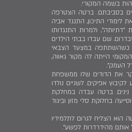
ות בשמה המקורי.
ים בסביבתם. ברטה הצטרפה
לימודי התיכון, התנגד אביה
דתיותה", ולמרות התנגדותו
שבדרום. שם עבדו בבתי הילדים
ים, כשהשתתפה במצעד הצבאי
קומי הייתה לה מקור גאווה,
ל העמק".
קר את הדודים שלו ממשפחת
ל 15 ממוגדור במרוקו, והגיע לקיבוץ אפיקים. לשניים נולדו
ילך ויריב ונוספו עוד 12 נכדים ושלושה נינים. ברטה עבדה במחלקת
נזקקות וסייעה בחלוקת סלי מזון וביגוד
טה הוא הצליח לגרום לתלמידיו
ל אותם מהידרדרות לפשע".