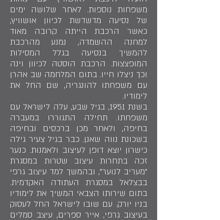
משפחות נוספות. לאחר שלושה ימים
של נסיעה מדשדשת לכיוון אושוויץ,
כאשר הרכבת הייתה קרובה מאוד
למחנה ההשמדה, נמנע מהרכבת
להמשיך בנסיעה בגלל המסילות
המופצצות. הרכבת הוסטה לכיוון וינה
וכך ניצלו חייו. בתום המלחמה שב אהרן
עם משפחתו להונגריה, שם החל את
לימודיו.
בשנת 1951, בגיל שבע, עלה לישראל עם
משפחתו. תחילה התגוררו במעברה
בחיפה, ולאחר מכן ברכסים ובחיפה
בשכונת נווה שאנן. כבר בגיל צעיר גילה
כישרון יוצא דופן לעיצוב ולאמנות. כנער
זכה בתחרות עיצוב שטרות במסגרת
"מעריב לנוער", ובהמשך למד עיצוב גרפי
בבצלאל במסגרת העתודה האקדמית.
בתום שירותו הצבאי המשיך את לימודיו
בניו יורק. עם שובו לישראל החל לעסוק
בעיצוב גרפי, אייר ספרים, עיצב סמלים