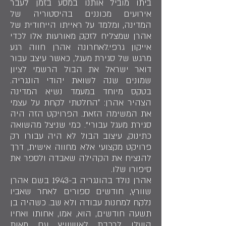
ביתו מוביל אותנו במסע בזמן לעבר
אירועים מכוננים בהיסטוריה של
המדינה, ומלמד על ראייתו הייחודית של
אהרן שמצליח לזקק מאורעות אלו לכדי
אייקון גרפי.לאחרונה אהרן חווה רגע
מרגש של סגירת מעגל, כאשר עיצב עבור
דואר ישראל את הבול הרשמי לציון
שמונים שנה לשואת יהודי הונגריה.
בטקס מיוחד במעמד נשיא המדינה
הצהיר אהרן: ״החלטתי לקחת על עצמי
את המשימה הזאת. הפרויקט הזה היה
סגירת מעגל עבורי". כמי שניצל מהשואה
כתינוק, עיצוב הבול לא היה עבורו רק
פרויקט מקצועי אלא מחווה אישית, דרך
להנציח את הקהילה שאבדה ולספר את
סיפורו שלו.
אהרן נולד בהונגריה ב-1943 בשם אהרן
שוורץ, חודשים ספורים לאחר שאביו
נלקח למחנות עבודה ולא שב. כשהיה בן
תשעה חודשים, הוא, אמו, אחותו ואחיו
הועלו לרכבת לאושוויץ עם מאות