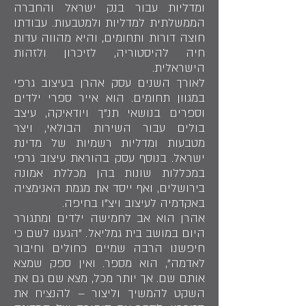
ומדליות עבור בנק ישראל והחברה
הממשלתית למדליות ולמטבעות. עבודתו
חוצה דורות ותחומים, והיא מהווה עדות
חיה להיסטוריה, לזיכרון ולזהות
הישראלית.
לאורך השנים עסק אהרן בעיצוב גרפי
במגוון תחומים. הוא אייר ספרי ילדים
וספרים בנושאי תנ"ך ויודאיקה, עיצב
בולים עבור השירות הבולאי, ויצר
מטבעות ומדליות רשמיות של מדינת
ישראל. בנוסף עסק בהוראת עיצוב גרפי
במכללות שונות בהן מכללת אמונה
בירושלים, ואף ייסד את מגמת האנימציה
באקדמיה לעיצוב ויצ"ו בחיפה.
אהרן הוא אב לחמישה ילדים ומתגורר
היום במושב בית גמליאל. "הגענו לשם כי
חיפשנו הרבה שמיים כחולים וחיבור
לאדמה", הוא מספר. ואין ספק שמצא
אותם שם. אך יותר מכל, מצא שם גם את
השקט להמשיך וליצור – להנציח את