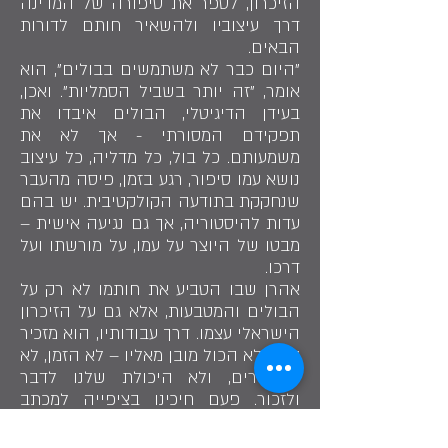
הזיכרון, לספר את סיפורה של המדינה
דרך עיצוביו ולהשאיר חותם לדורות
הבאים.
"היום כבר לא משתמשים בבולים", הוא
אומר, "זה יותר בשביל הסמליות". ואכן,
בעידן הדיגיטלי, הבולים איבדו את
תפקידם המסורתי - אך לא את
משמעותם. כל בול, כל מדליה, כל עיצוב
נושא עמו סיפור, רגע בזמן, פיסה מהעבר
שנחקקת בתודעה הקולקטיבית. יש בהם
עדות להיסטוריה, אך גם נגיעה אישית –
מבטו של היוצר על עמו, על מורשתו ועל
דרכו.
אהרן שבו הטביע את חותמו לא רק על
הבולים והמטבעות, אלא גם על הזיכרון
הישראלי עצמו. דרך עבודותיו, הוא מזכיר
לנו שלא הכול מובן מאליו – לא הזמן, לא
הסיפורים, ולא היכולת שלנו לדבר
ולזכור. פעם חיכינו בציפייה למכתב
מדוור שעשה דרכו אלינו ממרחקים,
והיום, התקשורת מהירה יותר מאי פעם.