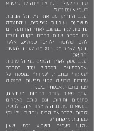
טוב, כי לעולם חסדו!' הייתה לנו סייעתא
דשמייא ונס גדול".
יעקב התחתן עם אתי ז"ל, תל אביבית
מושבעת ועירונית טיפוסית, שהתנגדה
נחרצות לגור במושב. לאחר החתונה הם
גרו מספר שנים בפתח תקווה ונולדו
להם שלושה ילדים: שמוליק, אלעד
וריקי. לאחר מכן הסכימה לעבור למושב
יחד אתו.
יעקב עסק לאורך השנים בגידול ערבות
ואפרסמונים ובמקביל עבד בחברת
"עמיגור" ובחברת "עמידר" כמפקח על
עבודות הבנייה. לפני פרישתו לפנסיה
עבד בחברת אבטחה ביבנה.
יעקב מאוד אוהב בדיחות, תשבצים,
פתגמים וחידות, וגם כותב מאמרים
בנושאים שונים. הוא מאוד אוהב לבשל,
לנקות ולסדר את הבית ("הבית שלי נקי
כמו בית מרקחת!").
שלוש פעמים בשבוע, "כמו שעון