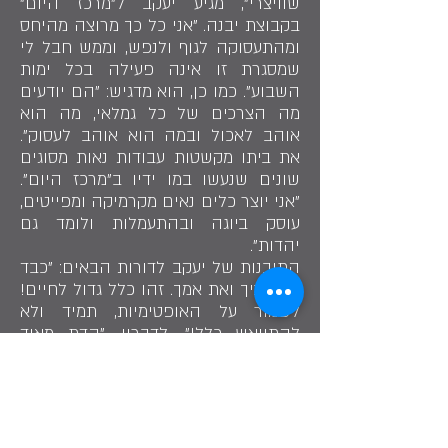
שוויצרי", מגיע יעקב ל"מרכז היום"
בקבוצת יבנה. "אני כל כך מרוצה מהיחס
ומהתעסוקה לגוף ולנפש, וממש חבל לי
שמסגרת זו אינה פעילה בכל ימות
השבוע". כמו כן, הוא מדגיש: "הם יודעים
מה הצרכים של כל גמלאי, מה הוא
אוהב לאכול ובמה הוא אוהב לעסוק".
את ביתו מקשטות עבודות נאות מסוגים
שונים שנעשו במו ידיו ב"מרכז היום".
"אני יוצר כלים נאים מקרמיקה ומפייטים,
עוסק ביוגה ובהתעמלות ולומד גם
יהדות".
התובנות של יעקב לדורות הבאים: "כבד
את אביך ואת אמך. זהו כלל גדול לחיים!
לשמור על האופטימיות, תמיד ולא
להתייאש כלל!". לדבריו, "הדת מאוד
חשובה ויש להקפיד על תפילה במניין".
כלל המיושם על ידו מידי יום, הלכה
למעשה.