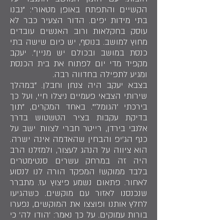
הקשיים והתפתח באופן מטאורי: "נבנו
בתי מידות יפים. הדור הצעיר כבר לא
עוסק בחקלאות ורוב האנשים עובדים
מחוץ למושב. בנוסף, יש כיום שישה בתי
כנסת במושב ובכולם יש מניין". יעקב
מקפיד מדי יום לפתוח את בית הכנסת
ומגיע לתפילה בחדווה רבה.
בצבא יעקב היה צנחן וחבלן. "במהלך
שירותי הצבאי פעמיים ניצלו חיי, ועל כך
בירכתי 'הגומל'". באחד המקרים, "תוך
בדיקת עקבות בציר הטשטוש בדרך
אלנבי בירדן, רייטר חברי לצוות ישב על
כנף הג'יפ והבחין שהאדמה אינה ישרה.
הוא ציווה על הנהג לעצור, ולמזלנו הרב
היה זה במרחק עשרים סנטימטרים
בלבד ממוקש! המפקד הורה לנו לנסוע
לאחור. פתאום נשמע פיצוץ עז. מתברר
שנכנסנו לאזור עם מוקשים. כשהגיעו
לחלץ אותנו ופוצצו את המוקשים, נפערו
בורות עמוקים. על כך נאמר: 'הודו לה' כי