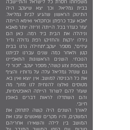
משפחתו חסרת כל לישראל והתיישבה
בבית גמליאל. וכך יצא שיעקב היה
התינוק הראשון שהגיע לבית גמליאל.
"אבא עבד כרפתן וכחקלאי ואימא הייתה
'עזר כנגדו' בכל. הייתה זריזה יותר מאבא
וניהלה את הבית ביד רמה. כאן הם
גידלו ירקות והחזיקו רפת גדולה ודיר
עיזים", מספר יעקב."תחילה גרנו בבית
קטן ולאחר כמה שנים עברנו לביתנו
הנוכחי. השנים הראשונות התאפיינו
בתקופת צנע קשה", מספר יעקב. "זכור לי
גם שנחל גמליאל עלה על גדותיו והציף
את כל הכניסה למושב. אין יוצא ואין בא.
מטוסים נאלצו להנחית לנו מזון". מה
שעזר להם לשרוד הייתה האופטימיות,
והם השתדלו לראות דברים באופן
חיובי.
לאורך השנים היה קשה לתחזק את
המשקים, והיו מקרים שאנשים עזבו את
המושב בין לילה והשאירו אחריהם
חובות. עם הזמן המושב התגבר על